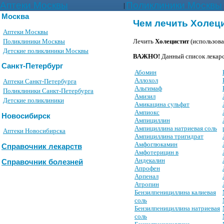
Аптеки Москвы
Поликлиники Москвы
|
Москва
Чем лечить Холец
Аптеки Москвы
Поликлиники Москвы
Лечить
Холецистит
(использов
Детские поликлиники Москвы
ВАЖНО!
Данный список лекарс
Санкт-Петербург
Абомин
Аллохол
Аптеки Санкт-Петербурга
Альгимаф
Поликлиники Санкт-Петербурга
Амизил
Детские поликлиники
Амикацина сульфат
Ампиокс
Новосибирск
Ампициллин
Ампициллина натриевая соль
Аптеки Новосибирска
Ампициллина тригидрат
Амфоглюкамин
Справочник лекарств
Амфотерицин в
Андекалин
Справочник болезней
Апрофен
Арпенал
Атропин
Бензилпенициллина калиевая
соль
Бензилпенициллина натриевая
соль