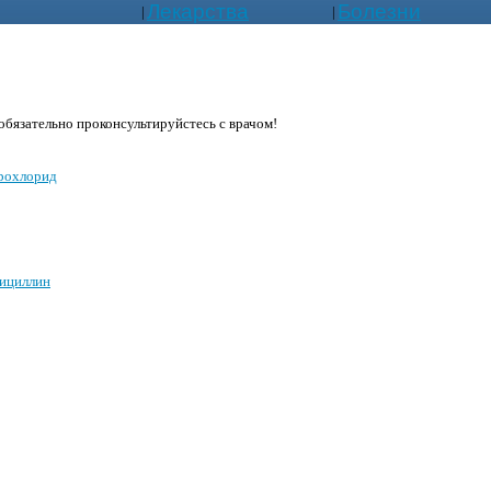
Лекарства
Болезни
|
|
бязательно проконсультируйстесь с врачом!
дрохлорид
ициллин