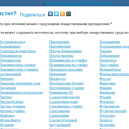
Аптеки Санкт-Петербурга
|
истит?
Поделиться
ать при лечении) можно следующими лекарственными препаратами:*
тв может содержать неточности, поэтому при выборе лекарственных средств о
Ко-тримоксазол
Пиренцепин
Тетрациклин
Конвафлавин
Платифиллин
Тетрациклина ги
Ксантинола никотинат
Плоды боярышника
Тиенам
Левовинизоль
Плоды малины
Тобрамицин
Левомицетин
Полимиксина в сульфат
Тровентол
Левомицетина стеарат
Полимиксина м сульфат
Уросульфан
Левомицетина сукцинат
Препараты красавки
Феникаберан
растворимый
Примицин
Феноксиметилпен
Леворин
Промедол
Фестал
Леворина натриевая соль
Пропантелин бромид
Флакумин
Лидаприм
Ристомицина сульфат
Фламин
Линкомицина гидрохлорид
Рифамицин SV
Фловерин
Лиобил
Салазодиметоксин
Фтазин
Листья белены
Салазопиридазин
Фталазол
Листья дурмана
Сизомицина сульфат
Фубромеган
Магния сульфат
Синтомицин
Фузидин-натрий
Мафенид
Скополамин
Хлорозил
Мезим форте
Сок желудочный
Холагол
Метацин
натуральный
Холензим