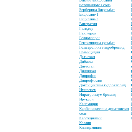
Бензилпенициллина
новокаиновая соль
Берберина бисульфат
Бициллин-1
Бициллин-5
Вигератин
Галидор
Ганглерон
Гелиомицин
Гентамицина сульфат
Гоматропина гидробромид
Грамицидин
Датискан
Дибазол
Дигестал
Дилминал
Дипрофен
Дипрофиллин
Доксициклина гидрохлорид
Имипенем
Ипратропиум бромид
Ируксол
Канамицин
Карбенициллина динатриевая
соль
Карфециллин
Келлин
Клиндамицин