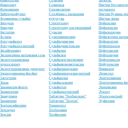
Микогептин
Солизим
Холосас
Микроцид
Сомилаза
Цветки бессмертн
Мономицин
Спазмолитин
песчаного
Нафтидрофурил
Столбики с рыльцами
Цветки бузины че
Неомицина сульфат
кукурузы
Цветки липы
Нигедаза
Стрептоцид
Цефазолин
Никодин
Стрептоцид растворимый
Цефалексин
Нистатин
Сульгин
Цефалоридин
Но-шпа
Сультамициллин
Цефалотина натри
Норсульфазол
Сульфадимезин
Цефокситин
Норсульфазол-натрий
Сульфадиметоксин
Цефоперазон
Оксафенамид
Сульфазин
Цефотаксим
Оксациллина натриевая соль
Сульфален
Цефтазидим
Окситетрациклина
Сульфален-меглюмин
Цефтриаксон
гидрохлорид
Сульфамонометоксин
Цефуроксим
Окситетрациклина дигидрат
Сульфапиридазин
Циквалон
Олеандомицина фосфат
Сульфапиридазин-натрий
Энзистал
Олететрин
Сульфаргин
Эритромицин
Ораза
Сульфасалазин
Эритромицина фо
Панзинорм форте
Сульфатон
Эрициклин
Панкреатин
Сульфацил-натрий
Этазол
Панкурмен
Таблетки "Теобиолонг"
Этазол-натрий
Папаверин
Таблетки "Теопэк"
Эуфиллин
Пентоксифиллин
Танацехол
Пепсидил
Теобромин
Пепсин
Теофиллин