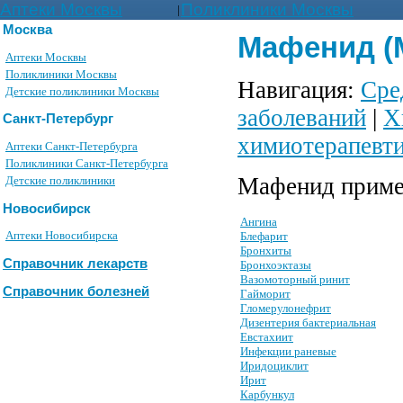
Аптеки Москвы
Поликлиники Москвы
|
Москва
Мафенид (
Аптеки Москвы
Поликлиники Москвы
Навигация:
Сре
Детские поликлиники Москвы
заболеваний
|
Х
Санкт-Петербург
химиотерапевти
Аптеки Санкт-Петербурга
Поликлиники Санкт-Петербурга
Мафенид приме
Детские поликлиники
Новосибирск
Ангина
Аптеки Новосибирска
Блефарит
Бронхиты
Справочник лекарств
Бронхоэктазы
Вазомоторный ринит
Справочник болезней
Гайморит
Гломерулонефрит
Дизентерия бактериальная
Евстахиит
Инфекции раневые
Иридоциклит
Ирит
Карбункул