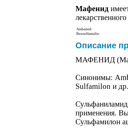
Мафенид
имеет
лекарственного
Ambamid
Bensulfamidin
Описание п
МАФЕНИД (Maph
Синонимы: Amba
Sulfamilon и др
Сульфаниламид
применения. Вы
Сульфамилон аце