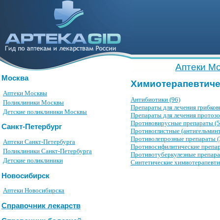
Аптеки М
Москва
Химиотерапевтиче
Аптеки Москвы
Антибиотики (96)
Поликлиники Москвы
Препараты для лечения грибков
Детские поликлиники Москвы
Препараты для лечения протоз
Противовирусные препараты (5
Санкт-Петербург
Противоглистные (антигельминт
Противолепрозные препараты (
Аптеки Санкт-Петербурга
Противосифилитические препар
Поликлиники Санкт-Петербурга
Противотуберкулезные препара
Детские поликлиники
Синтетические химиотерапевти
Новосибирск
Аптеки Новосибирска
Справочник лекарств