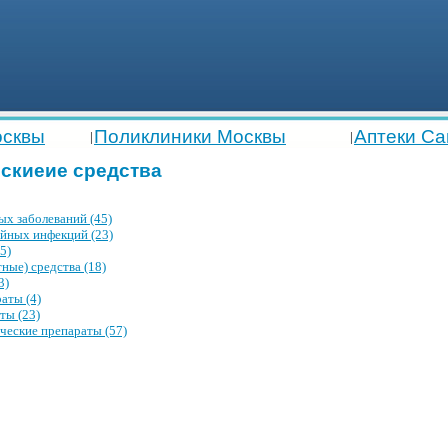
осквы
Поликлиники Москвы
Аптеки Са
|
|
скиеие средства
ых заболеваний (45)
ойных инфекций (23)
5)
ные) средства (18)
3)
аты (4)
ты (23)
ческие препараты (57)