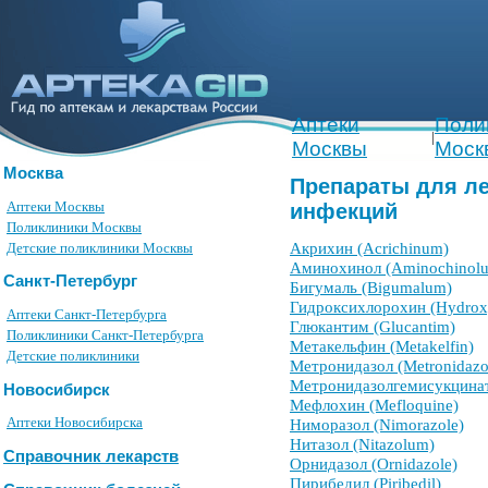
Аптеки
Поли
|
Москвы
Моск
Москва
Препараты для л
Аптеки Москвы
инфекций
Поликлиники Москвы
Акрихин (Acrichinum)
Детские поликлиники Москвы
Аминохинол (Aminochinol
Санкт-Петербург
Бигумаль (Bigumalum)
Гидроксихлорохин (Hydrox
Аптеки Санкт-Петербурга
Глюкантим (Glucantim)
Поликлиники Санкт-Петербурга
Метакельфин (Metakelfin)
Детские поликлиники
Метронидазол (Metronidaz
Метронидазолгемисукцинат 
Новосибирск
Мефлохин (Mefloquine)
Аптеки Новосибирска
Ниморазол (Nimorazole)
Нитазол (Nitazolum)
Справочник лекарств
Орнидазол (Ornidazole)
Пирибедил (Piribedil)