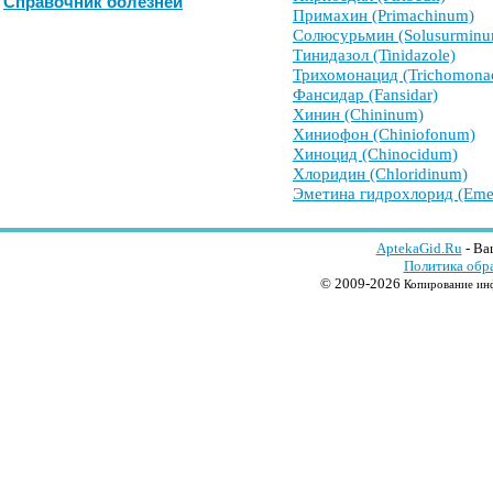
Справочник болезней
Примахин (Primachinum)
Солюсурьмин (Solusurminu
Тинидазол (Tinidazole)
Трихомонацид (Trichomona
Фансидар (Fansidar)
Хинин (Chininum)
Хиниофон (Chiniofonum)
Хиноцид (Chinocidum)
Хлоридин (Chloridinum)
Эметина гидрохлорид (Emet
AptekaGid.Ru
- Ва
Политика обр
© 2009-2026
Копирование инф