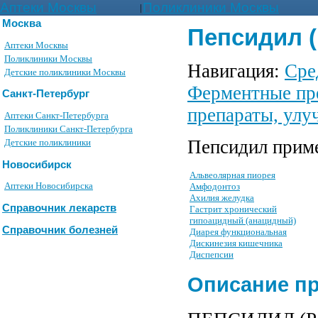
Аптеки Москвы
Поликлиники Москвы
|
Москва
Пепсидил (
Аптеки Москвы
Поликлиники Москвы
Навигация:
Сре
Детские поликлиники Москвы
Ферментные пр
Санкт-Петербург
препараты, ул
Аптеки Санкт-Петербурга
Поликлиники Санкт-Петербурга
Пепсидил приме
Детские поликлиники
Новосибирск
Альвеолярная пиорея
Аптеки Новосибирска
Амфодонтоз
Ахилия желудка
Справочник лекарств
Гастрит хронический
гипоацидный (анацидный)
Справочник болезней
Диарея функциональная
Дискинезия кишечника
Диспепсии
Описание п