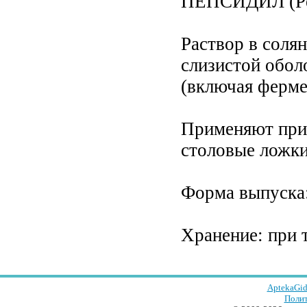
ПЕПСИДИЛ (Pep
Раствор в соля
слизистой обол
(включая ферме
Применяют при 
столовые ложки 
Форма выпуска:
Хранение: при т
AptekaGid
Полит