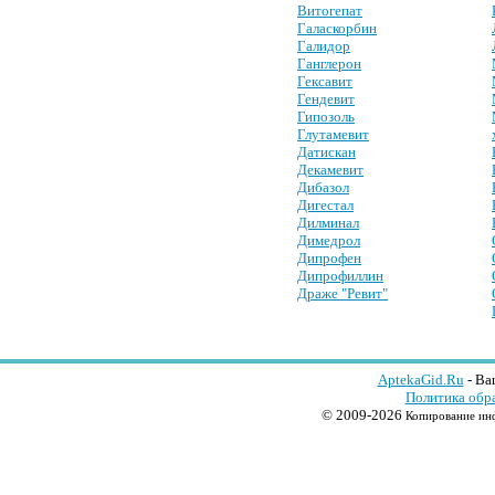
Витогепат
Галаскорбин
Галидор
Ганглерон
Гексавит
Гендевит
Гипозоль
Глутамевит
Датискан
Декамевит
Дибазол
Дигестал
Дилминал
Димедрол
Дипрофен
Дипрофиллин
Драже "Ревит"
AptekaGid.Ru
- Ва
Политика обр
© 2009-2026
Копирование инф