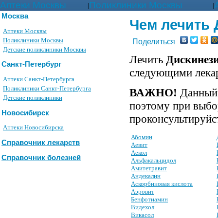
Аптеки Москвы
Поликлиники Москвы
|
|
Москва
Чем лечить 
Аптеки Москвы
Поликлиники Москвы
Поделиться
Детские поликлиники Москвы
Лечить
Дискинез
Санкт-Петербург
следующими лека
Аптеки Санкт-Петербурга
Поликлиники Санкт-Петербурга
ВАЖНО!
Данный 
Детские поликлиники
поэтому при выбо
Новосибирск
проконсультируйст
Аптеки Новосибирска
Абомин
Справочник лекарств
Аевит
Аекол
Справочник болезней
Альфакальцидол
Амитетравит
Андекалин
Аскорбиновая кислота
Аэровит
Бенфотиамин
Видехол
Викасол