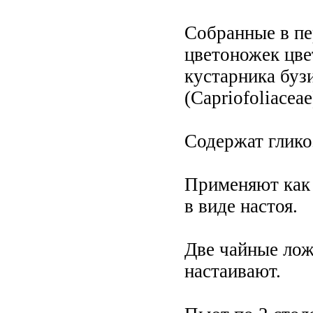
Собранные в пе
цветоножек цве
кустарника буз
(Сарriofoliасеае
Содержат глико
Применяют как 
в виде настоя.
Две чайные лож
настаивают.