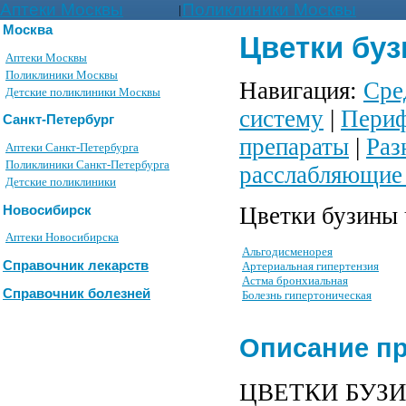
Аптеки Москвы
Поликлиники Москвы
|
Москва
Цветки буз
Аптеки Москвы
Поликлиники Москвы
Навигация:
Сре
Детские поликлиники Москвы
систему
|
Периф
Санкт-Петербург
препараты
|
Раз
Аптеки Санкт-Петербурга
Поликлиники Санкт-Петербурга
расслабляющие
Детские поликлиники
Цветки бузины 
Новосибирск
Аптеки Новосибирска
Альгодисменорея
Справочник лекарств
Артериальная гипертензия
Астма бронхиальная
Справочник болезней
Болезнь гипертоническая
Описание п
ЦВЕТКИ БУЗИНЫ