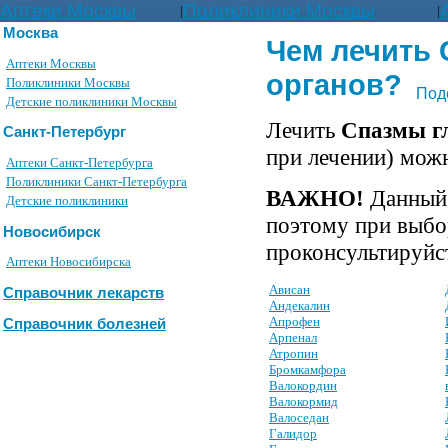
Аптеки Москвы
Поликлиники Москвы
|
|
Москва
Чем лечить
Аптеки Москвы
органов?
Поликлиники Москвы
Под
Детские поликлиники Москвы
Лечить
Спазмы г
Санкт-Петербург
при лечении) мож
Аптеки Санкт-Петербурга
Поликлиники Санкт-Петербурга
ВАЖНО!
Данный 
Детские поликлиники
поэтому при выбо
Новосибирск
проконсультируйст
Аптеки Новосибирска
Ависан
Справочник лекарств
Андекалин
Апрофен
Справочник болезней
Арпенал
Атропин
Бромкамфора
Валокордин
Валокормид
Валоседан
Галидор