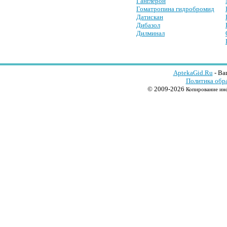
Ганглерон
Гоматропина гидробромид
Датискан
Дибазол
Дилминал
AptekaGid.Ru
- Ва
Политика обр
© 2009-2026
Копирование инф