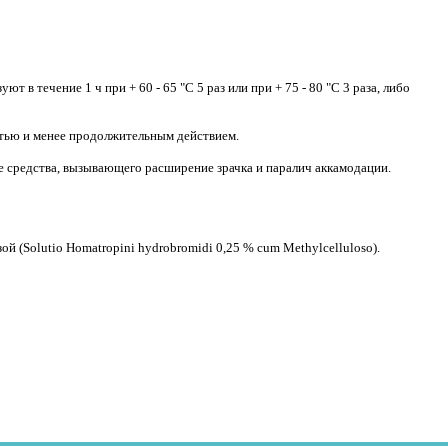
т в течение 1 ч при + 60 - 65 "С 5 раз или при + 75 - 80 "С 3 раза, либо
стью и менее продолжительным действием.
тве средства, вызывающего расширение зрачка и паралич аккамодации.
 (Solutio Нomatropini hydrobromidi 0,25 % сum Мethylсеlluloso).