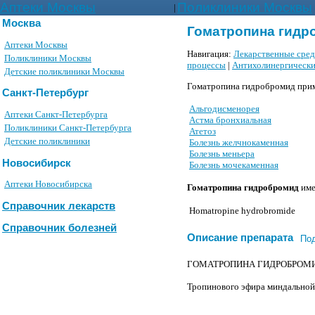
Аптеки Москвы
Поликлиники Москвы
|
Москва
Гоматропина гидро
Аптеки Москвы
Навигация:
Лекарственные сре
Поликлиники Москвы
процессы
|
Антихолинергически
Детские поликлиники Москвы
Гоматропина гидробромид прим
Санкт-Петербург
Альгодисменорея
Аптеки Санкт-Петербурга
Астма бронхиальная
Поликлиники Санкт-Петербурга
Атетоз
Детские поликлиники
Болезнь желчнокаменная
Болезнь меньера
Новосибирск
Болезнь мочекаменная
Аптеки Новосибирска
Гоматропина гидробромид
име
Справочник лекарств
Homatropine hydrobromide
Справочник болезней
Описание препарата
По
ГОМАТРОПИНА ГИДРОБРОМИД (
Тропинового эфира миндальной