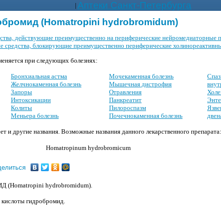
Аптеки Санкт-Петербурга
|
бромид (Homatropini hydrobromidum)
дства, действующие преимущественно на периферические нейромедиаторные 
е средства, блокирующие преимущественно периферические холинореактивн
еняется при следующих болезнях:
Бронхиальная астма
Мочекаменная болезнь
Спаз
Желчнокаменная болезнь
Мышечная дистрофия
внут
Запоры
Отравления
Холе
Интоксикации
Панкреатит
Энте
Колиты
Пилороспазм
Язве
Меньера болезнь
Почечнокаменная болезнь
двен
ет и другие названия. Возможные названия данного лекарственного препарата
Homatropinum hydrobromicum
делиться
Homatropini hydrobromidum).
 кислоты гидробромид.