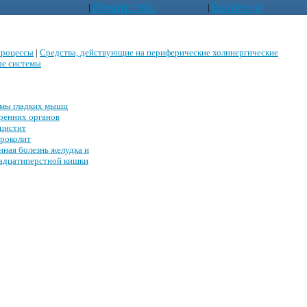
Лекарства
Болезни
|
|
процессы
|
Средства, действующие на периферические холинергические
ые системы
мы гладких мышц
ренних органов
цистит
роколит
нная болезнь желудка и
адцатиперстной кишки
: