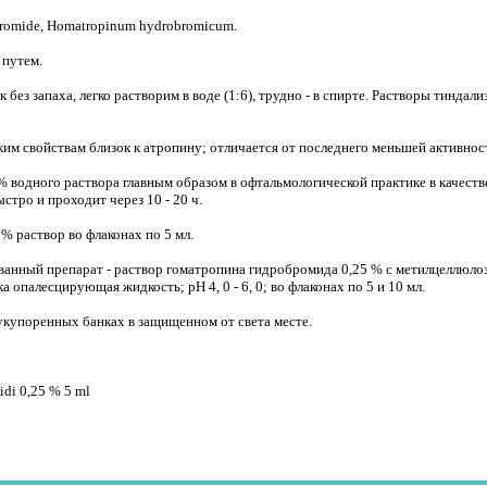
romide, Homatropinum hydrobromicum.
 путем.
ез запаха, легко растворим в воде (1:6), трудно - в спирте. Растворы тиндализую
им свойствам близок к атропину; отличается от последнего меньшей активно
1 % водного раствора главным образом в офтальмологической практике в качес
стро и проходит через 10 - 20 ч.
% раствор во флаконах по 5 мл.
анный препарат - раствор гоматропина гидробромида 0,25 % с метилцеллюлозой
а опалесцирующая жидкость; рН 4, 0 - 6, 0; во флаконах по 5 и 10 мл.
укупоренных банках в защищенном от света месте.
idi 0,25 % 5 ml