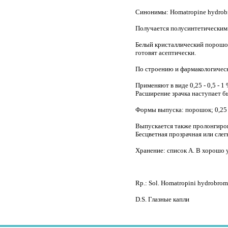
Синонимы: Homatropine hydrob
Получается полусинтетическим
Белый кристаллический порошок б
готовят асептически.
По строению и фармакологическ
Применяют в виде 0,25 - 0,5 - 
Расширение зрачка наступает бы
Формы выпуска: порошок; 0,25 
Выпускается также пролонгиров
Бесцветная прозрачная или слегк
Хранение: список А. В хорошо 
Rp.: Sol. Homatropini hydrobrom
D.S. Глазные капли