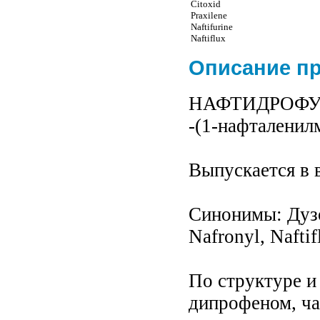
Citoxid
Praxilene
Naftifurine
Naftiflux
Описание п
НАФТИДРОФУРИЛ 
-(1-нафталенил
Выпускается в в
Синонимы: Дузод
Nafronyl, Naftif
По структуре и
дипрофеном, ча