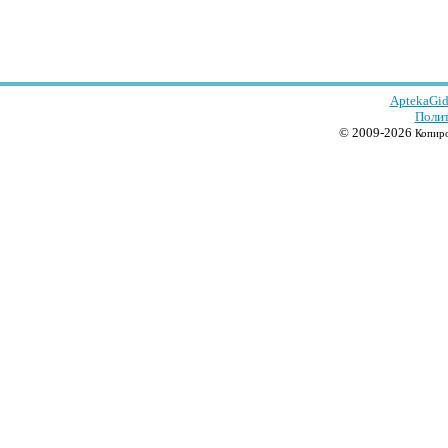
AptekaGid
Полит
© 2009-2026
Копиро