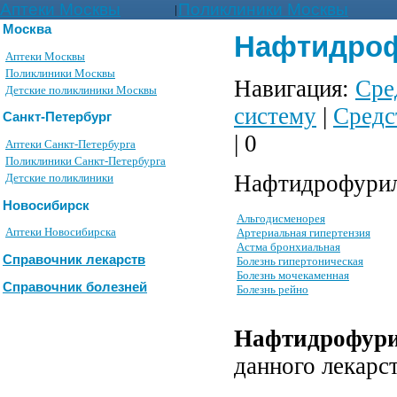
Аптеки Москвы
Поликлиники Москвы
|
Москва
Нафтидрофу
Аптеки Москвы
Поликлиники Москвы
Навигация:
Сре
Детские поликлиники Москвы
систему
|
Средс
Санкт-Петербург
| 0
Аптеки Санкт-Петербурга
Поликлиники Санкт-Петербурга
Нафтидрофурил
Детские поликлиники
Новосибирск
Альгодисменорея
Аптеки Новосибирска
Артериальная гипертензия
Астма бронхиальная
Справочник лекарств
Болезнь гипертоническая
Болезнь мочекаменная
Справочник болезней
Болезнь рейно
Нафтидрофур
данного лекарс