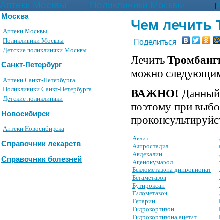
Аптеки Москвы
Поликлиники Москвы
|
|
Москва
Чем лечить
Аптеки Москвы
Поликлиники Москвы
Поделиться
Детские поликлиники Москвы
Лечить
Тромбанг
Санкт-Петербург
можно следующим
Аптеки Санкт-Петербурга
Поликлиники Санкт-Петербурга
ВАЖНО!
Данный 
Детские поликлиники
поэтому при выбо
Новосибирск
проконсультируйст
Аптеки Новосибирска
Аевит
Справочник лекарств
Алпростадил
Андекалин
Справочник болезней
Аценокумарол
Беклометазона дипропионат
Бетаметазон
Бутироксан
Галометазон
Гепарин
Гидрокортизон
Гидрокортизона ацетат