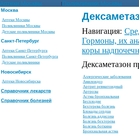
Аптеки Москвы
Поликлиники Москвы
|
Москва
Дексамета
Аптеки Москвы
Поликлиники Москвы
Навигация:
Сре
Детские поликлиники Москвы
Гормоны, их ан
Санкт-Петербург
коры надпочечн
Аптеки Санкт-Петербурга
Поликлиники Санкт-Петербурга
Дексаметазон п
Детские поликлиники
Новосибирск
Аллергические заболевания
Аптеки Новосибирска
Амилоидоз
Артрит ревматоидный
Справочник лекарств
Артрозы
Астма бронхиальная
Справочник болезней
Бесплодие
Бехтерева болезнь
Блокады сердца
Болезнь аддисона
Болезнь бехтерева
Болезнь боткина
Бронхиальная астма