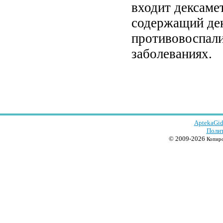
входит дексамет
содержащий дек
противовоспали
заболеваниях.
AptekaGid
Полит
© 2009-2026
Копиро