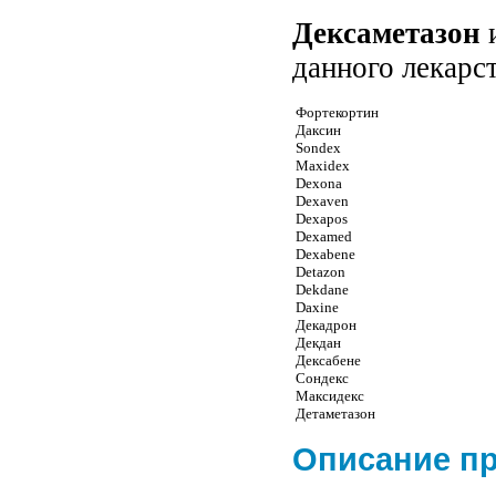
Дексаметазон
и
данного лекарс
Фортекортин
Даксин
Sondex
Maxidex
Dexona
Dexaven
Dexapos
Dexamed
Dexabene
Detazon
Dekdane
Daxine
Декадрон
Декдан
Дексабене
Сондекс
Максидекс
Детаметазон
Описание п