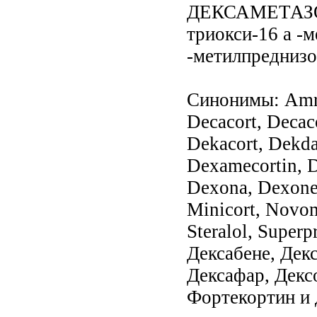
ДЕКСАМЕТАЗОН (
триокси-16 a -м
-метилпреднизо
Синонимы: Amra
Decacort, Decac
Dekacort, Dekda
Dexamecortin, 
Dexona, Dexone,
Minicort, Novom
Steralol, Super
Дексабене, Декс
Дексафар, Декс
Фортекортин и 