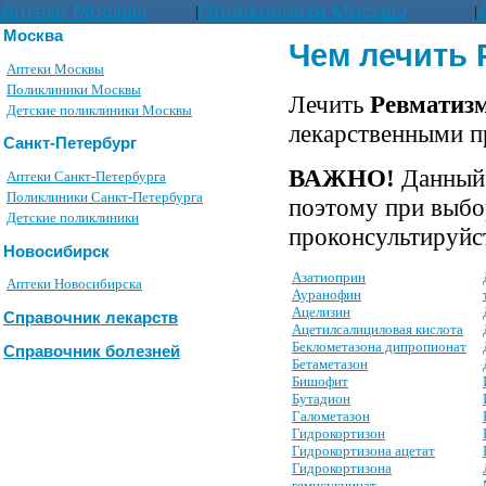
Аптеки Москвы
Поликлиники Москвы
|
|
Москва
Чем лечить
Аптеки Москвы
Поликлиники Москвы
Лечить
Ревматиз
Детские поликлиники Москвы
лекарственными п
Санкт-Петербург
ВАЖНО!
Данный 
Аптеки Санкт-Петербурга
Поликлиники Санкт-Петербурга
поэтому при выбо
Детские поликлиники
проконсультируйст
Новосибирск
Азатиоприн
Аптеки Новосибирска
Ауранофин
Ацелизин
Справочник лекарств
Ацетилсалициловая кислота
Беклометазона дипропионат
Справочник болезней
Бетаметазон
Бишофит
Бутадион
Галометазон
Гидрокортизон
Гидрокортизона ацетат
Гидрокортизона
гемисукцинат