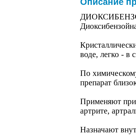
Описание п
ДИОКСИБЕНЗОЙ
Диоксибензойна
Кристаллически
воде, легко - в 
По химическом
препарат близок
Применяют при
артрите, артрал
Назначают внутр