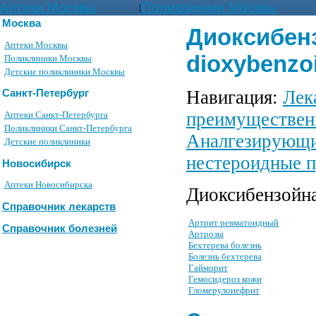
Аптеки Москвы
Поликлиники Москвы
|
Москва
Диоксибенз
Аптеки Москвы
dioxybenzo
Поликлиники Москвы
Детские поликлиники Москвы
Навигация:
Лек
Санкт-Петербург
преимуществен
Аптеки Санкт-Петербурга
Поликлиники Санкт-Петербурга
Аналгезирующи
Детские поликлиники
нестероидные п
Новосибирск
Аптеки Новосибирска
Диоксибензойна
Справочник лекарств
Артрит ревматоидный
Справочник болезней
Артрозы
Бехтерева болезнь
Болезнь бехтерева
Гайморит
Гемосидероз кожи
Гломерулонефрит