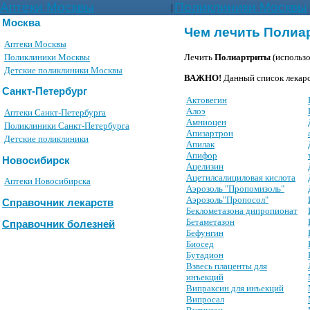
Аптеки Москвы
Поликлиники Москвы
|
Москва
Чем лечить Поли
Аптеки Москвы
Поликлиники Москвы
Лечить
Полиартриты
(использ
Детские поликлиники Москвы
ВАЖНО!
Данный список лекарс
Санкт-Петербург
Актовегин
Алоэ
Аптеки Санкт-Петербурга
Амниоцен
Поликлиники Санкт-Петербурга
Апизартрон
Детские поликлиники
Апилак
Апифор
Новосибирск
Ацелизин
Ацетилсалициловая кислота
Аптеки Новосибирска
Аэрозоль "Пропомизоль"
Аэрозоль"Пропосол"
Справочник лекарств
Беклометазона дипропионат
Бетаметазон
Справочник болезней
Бефунгин
Биосед
Бутадион
Взвесь плаценты для
инъекций
Випраксин для инъекций
Випросал