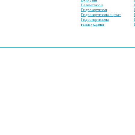
Вулнузан
Галометазон
Гидрокортизон
Гидрокортизона ацетат
Гидрокортизона
гемисукцинат