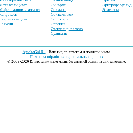
Метилпреднизолон
Салициламид
Эригем
Метилсалицилат
Синафлан
Эритрофосфатид
Мефенаминовая кислота
Сок алоэ
Этимизол
Напроксен
Сок каланхоэ
Натрия салицилат
Солкосерил
Наяксин
Спленин
Стекловидное тело
Сулиндак
AptekaGid.Ru
- Ваш гид по аптекам и поликлиникам!
Политика обработки персональных данных
© 2009-2026
Копирование информации без активной ссылки на сайт запрещено.