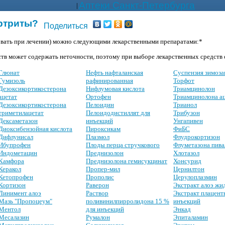
Аптеки Санкт-Петербурга
|
артриты?
Поделиться
овать при лечении) можно следующими лекарственными препаратами:*
тв может содержать неточности, поэтому при выборе лекарственных средств о
Глюнат
Нефть нафталанская
Суспензия зимоза
Гумизоль
рафинированная
Торфот
Дезоксикортикостерона
Нифлумовая кислота
Триамцинолон
ацетат
Ортофен
Триамцинолона а
Дезоксикортикостерона
Пелоидин
Трианол
триметилацетат
Пелоидодистиллят для
Трибузон
Дексаметазон
инъекций
Унгапивен
Диоксибензойная кислота
Пироксикам
ФиБС
Дифлунисал
Плазмол
Флудрокортизон
Ибупрофен
Плоды перца стручкового
Флуметазона пива
Индометацин
Преднизолон
Хлотазол
Камфора
Преднизолона гемисукцинат
Хонсурид
Керакол
Пропер-мил
Цернилтон
Кетопрофен
Прополис
Церулоплазмин
Кортизон
Раверон
Экстракт алоэ жи
Линимент алоэ
Раствор
Экстракт плацент
Мазь "Пропоцеум"
поливинилпирролидона 15 %
инъекций
Ментол
для инъекций
Энкад
Месалазин
Румалон
Эпиталамин