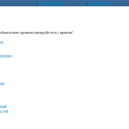
Лекарства
Болезни
|
|
бязательно проконсультируйстесь с врачом!
на
цетонид
лат
дкий
ы для