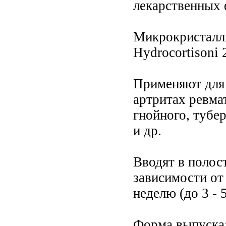
лекарственных
Микрокристалли
Hydrocortisoni 
Применяют для 
артритах ревма
гнойного, тубер
и др.
Вводят в полост
зависимости от
неделю (до 3 - 
Форма выпуска: