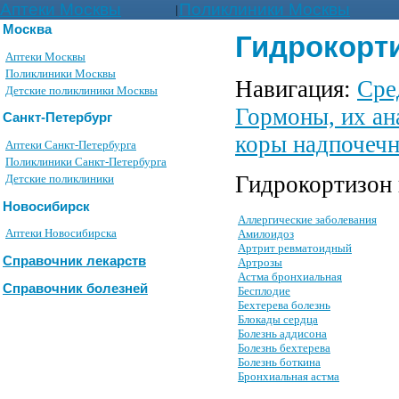
Аптеки Москвы
Поликлиники Москвы
|
Москва
Гидрокорти
Аптеки Москвы
Поликлиники Москвы
Навигация:
Сре
Детские поликлиники Москвы
Гормоны, их ан
Санкт-Петербург
коры надпочечн
Аптеки Санкт-Петербурга
Поликлиники Санкт-Петербурга
Гидрокортизон 
Детские поликлиники
Новосибирск
Аллергические заболевания
Аптеки Новосибирска
Амилоидоз
Артрит ревматоидный
Справочник лекарств
Артрозы
Астма бронхиальная
Справочник болезней
Бесплодие
Бехтерева болезнь
Блокады сердца
Болезнь аддисона
Болезнь бехтерева
Болезнь боткина
Бронхиальная астма