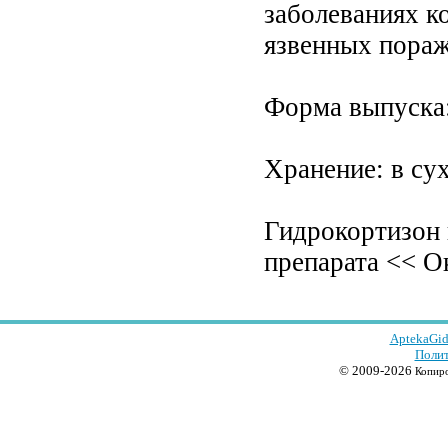
заболеваниях к
язвенных пораж
Форма выпуска:
Хранение: в су
Гидрокортизон 
препарата << Ок
AptekaGid
Полит
© 2009-2026
Копиро