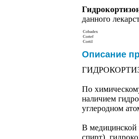
Гидрокортизо
данного лекарс
Cobadex
Cortef
Cortil
Описание п
ГИДРОКОРТИЗОН
По химическому
наличием гидро
углеродном ато
В медицинской 
спирт), гидроко