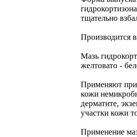
гидрокортизона
тщательно взба
Производится в
Мазь гидрокорт
желтовато - бел
Применяют при 
кожи немикробн
дерматите, экз
участки кожи то
Применение ма