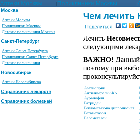
Аптеки Москвы
Поликлиники Москвы
|
|
Москва
Чем лечить 
Аптеки Москвы
Поликлиники Москвы
Поделиться
Детские поликлиники Москвы
Лечить
Несовмест
Санкт-Петербург
следующими лека
Аптеки Санкт-Петербурга
Поликлиники Санкт-Петербурга
ВАЖНО!
Данный 
Детские поликлиники
поэтому при выбо
Новосибирск
проконсультируйст
Аптеки Новосибирска
Азатиоприн
Справочник лекарств
Антилимфолин-Кр
Ауранофин
Справочник болезней
Батриден
Беклометазона дипропионат
Бетаметазон
Галометазон