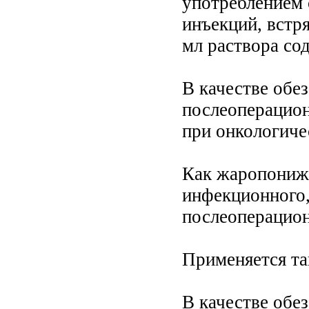
употреблением 
инъекций, встр
мл раствора со
В качестве обе
послеоперацион
при онкологиче
Как жаропониж
инфекционного,
послеоперацион
Применяется та
В качестве обез