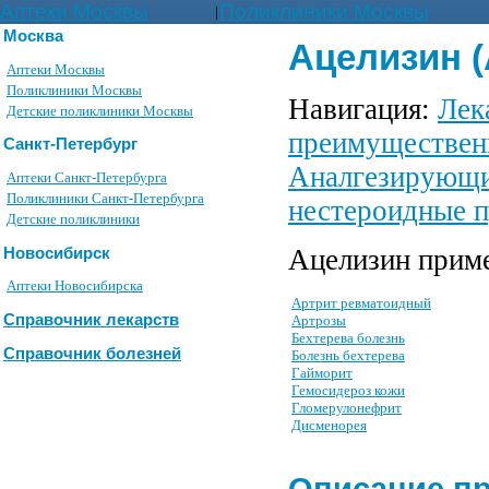
Аптеки Москвы
Поликлиники Москвы
|
Москва
Ацелизин (
Аптеки Москвы
Поликлиники Москвы
Навигация:
Лек
Детские поликлиники Москвы
преимуществен
Санкт-Петербург
Аналгезирующи
Аптеки Санкт-Петербурга
Поликлиники Санкт-Петербурга
нестероидные п
Детские поликлиники
Ацелизин приме
Новосибирск
Аптеки Новосибирска
Артрит ревматоидный
Справочник лекарств
Артрозы
Бехтерева болезнь
Справочник болезней
Болезнь бехтерева
Гайморит
Гемосидероз кожи
Гломерулонефрит
Дисменорея
Описание п