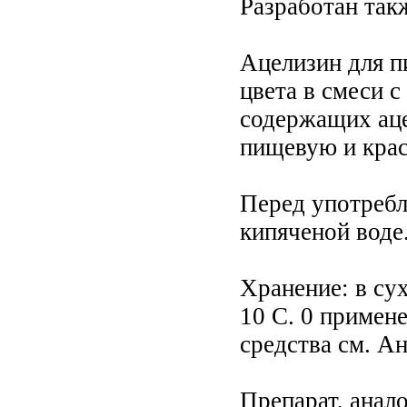
Разработан так
Ацелизин для пи
цвета в смеси с
содержащих ацел
пищевую и краси
Перед употребл
кипяченой воде
Хранение: в су
10 С. 0 примен
средства см. А
Препарат, анал