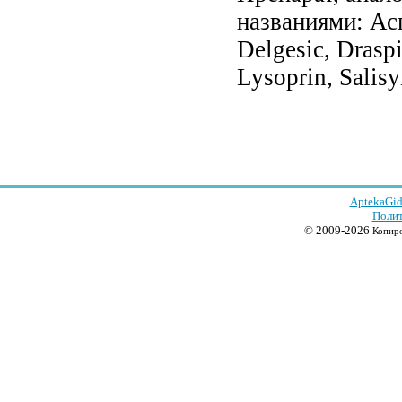
названиями: Асп
Delgesic, Draspi
Lysoprin, Salisy
AptekaGid
Полит
© 2009-2026
Копиро