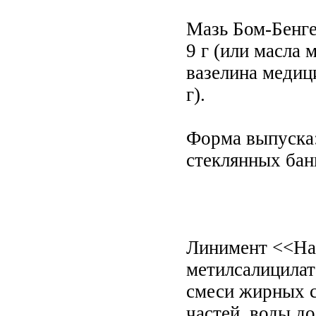
Мазь Бом-Бенге
9 г (или масла 
вазелина медици
г).
Форма выпуска:
стеклянных банк
Линимент <<На
метилсалицилата
смеси жирных с
частей, воды до