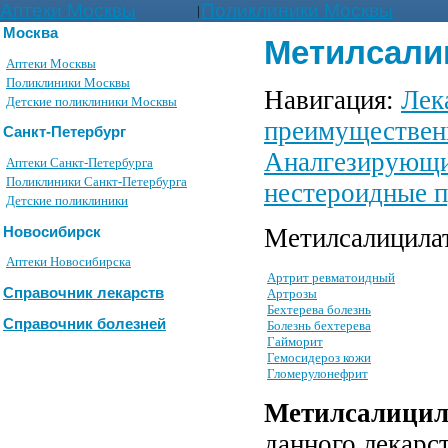
Аптеки Москвы
Поликлиники Москвы
|
Москва
Метилсалици
Аптеки Москвы
Поликлиники Москвы
Навигация:
Лек
Детские поликлиники Москвы
преимуществен
Санкт-Петербург
Аналгезирующи
Аптеки Санкт-Петербурга
Поликлиники Санкт-Петербурга
нестероидные п
Детские поликлиники
Метилсалицилат
Новосибирск
Аптеки Новосибирска
Артрит ревматоидный
Справочник лекарств
Артрозы
Бехтерева болезнь
Справочник болезней
Болезнь бехтерева
Гайморит
Гемосидероз кожи
Гломерулонефрит
Метилсалицил
данного лекарс