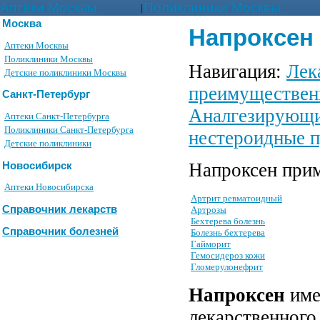
Аптеки Москвы
Поликлиники Москвы
|
Москва
Напроксен
Аптеки Москвы
Поликлиники Москвы
Навигация:
Лек
Детские поликлиники Москвы
преимуществен
Санкт-Петербург
Аналгезирующи
Аптеки Санкт-Петербурга
Поликлиники Санкт-Петербурга
нестероидные п
Детские поликлиники
Напроксен прим
Новосибирск
Аптеки Новосибирска
Артрит ревматоидный
Справочник лекарств
Артрозы
Бехтерева болезнь
Справочник болезней
Болезнь бехтерева
Гайморит
Гемосидероз кожи
Гломерулонефрит
Напроксен
име
лекарственного