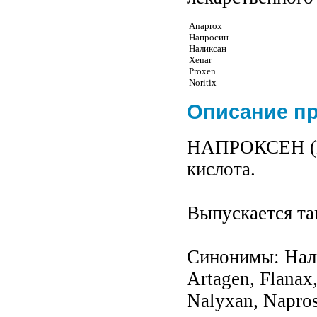
Anaprox
Напросин
Наликсан
Xenar
Proxen
Noritix
Описание п
НАПРОКСЕН (Na
кислота.
Выпускается та
Синонимы: Нали
Artagen, Flanax,
Nalyxan, Napros