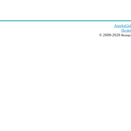
AptekaGid
Полит
© 2009-2026
Копиро