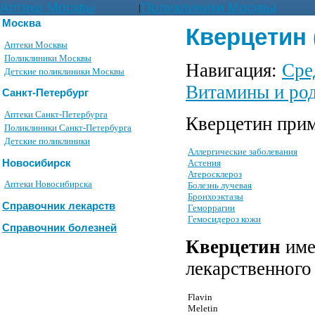
Аптеки Москвы
Поликлиники Москвы
|
Москва
Кверцетин 
Аптеки Москвы
Поликлиники Москвы
Навигация:
Сре
Детские поликлиники Москвы
Витамины и ро
Санкт-Петербург
Аптеки Санкт-Петербурга
Кверцетин прим
Поликлиники Санкт-Петербурга
Детские поликлиники
Аллергические заболевания
Новосибирск
Астения
Атеросклероз
Аптеки Новосибирска
Болезнь лучевая
Бронхоэктазы
Справочник лекарств
Геморрагии
Гемосидероз кожи
Справочник болезней
Кверцетин
име
лекарственного
Flavin
Meletin