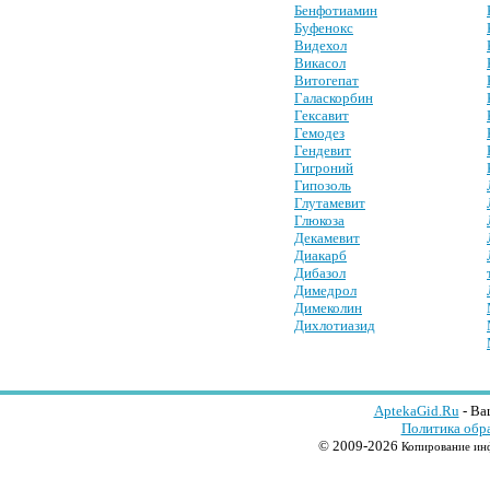
Бенфотиамин
Буфенокс
Видехол
Викасол
Витогепат
Галаскорбин
Гексавит
Гемодез
Гендевит
Гигроний
Гипозоль
Глутамевит
Глюкоза
Декамевит
Диакарб
Дибазол
Димедрол
Димеколин
Дихлотиазид
AptekaGid.Ru
- Ва
Политика обр
© 2009-2026
Копирование инф