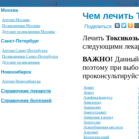
Аптеки Москвы
Поликлиники Москвы
|
|
Москва
Чем лечить
Аптеки Москвы
Поликлиники Москвы
Поделиться
Детские поликлиники Москвы
Лечить
Токсикоз
Санкт-Петербург
следующими лека
Аптеки Санкт-Петербурга
Поликлиники Санкт-Петербурга
ВАЖНО!
Данный 
Детские поликлиники
поэтому при выбо
Новосибирск
проконсультируйст
Аптеки Новосибирска
Аевит
Справочник лекарств
Аекол
Альфакальцидол
Справочник болезней
Амилорид
Аминазин
Амитетравит
Аммония хлорид
Апрессин
Аскорбиновая кислота
Аэровит
Бензогексоний