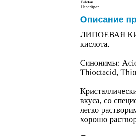
Biletan
Heparlipon
Описание п
ЛИПОЕВАЯ КИСЛ
кислота.
Синонимы: Acidu
Thioctacid, Thio
Кристаллически
вкуса, со спец
легко раствори
хорошо раствор