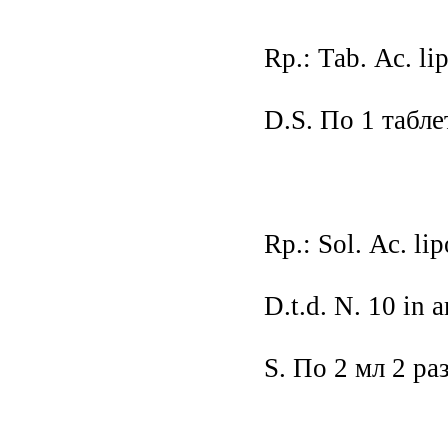
Rр.: Таb. Ас. li
D.S. По 1 табле
Rр.: Sol. Ас. li
D.t.d. N. 10 in 
S. По 2 мл 2 р