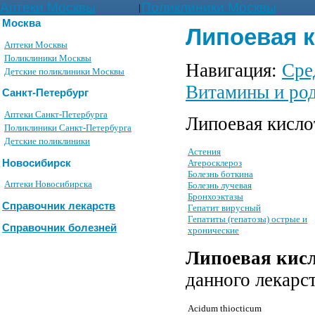
Аптеки Москвы
Поликлиники Москвы
|
Москва
Липоевая к
Аптеки Москвы
Поликлиники Москвы
Навигация:
Сре
Детские поликлиники Москвы
Витамины и ро
Санкт-Петербург
Аптеки Санкт-Петербурга
Липоевая кисло
Поликлиники Санкт-Петербурга
Детские поликлиники
Астения
Новосибирск
Атеросклероз
Болезнь боткина
Аптеки Новосибирска
Болезнь лучевая
Бронхоэктазы
Справочник лекарств
Гепатит вирусный
Гепатиты (гепатозы) острые и
Справочник болезней
хронические
Липоевая кис
данного лекарс
Acidum thiocticum