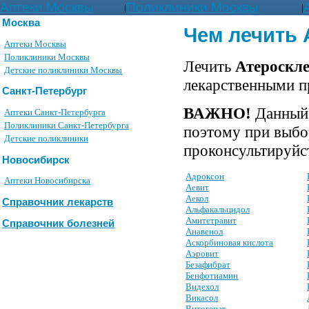
Аптеки Москвы
Поликлиники Москвы
|
|
Москва
Чем лечить
Аптеки Москвы
Поликлиники Москвы
Лечить
Атероскле
Детские поликлиники Москвы
лекарственными п
Санкт-Петербург
ВАЖНО!
Данный 
Аптеки Санкт-Петербурга
Поликлиники Санкт-Петербурга
поэтому при выбо
Детские поликлиники
проконсультируйст
Новосибирск
Адроксон
Аптеки Новосибирска
Аевит
Аекол
Справочник лекарств
Альфакальцидол
Амитетравит
Справочник болезней
Анавенол
Аскорбиновая кислота
Аэровит
Безафибрат
Бенфотиамин
Видехол
Викасол
Витогепат