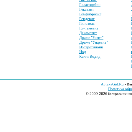
Галаскорбин
Гексавит
Гемфиброзил
Гендевит
Гипозоль
Глутамевит
Декамевит
Драже "Ревит"
Драже "Ундевит"
Изотретиноин
Йод
Калия йодид
AptekaGid.Ru
- Ва
Политика обр
© 2009-2026
Копирование инф