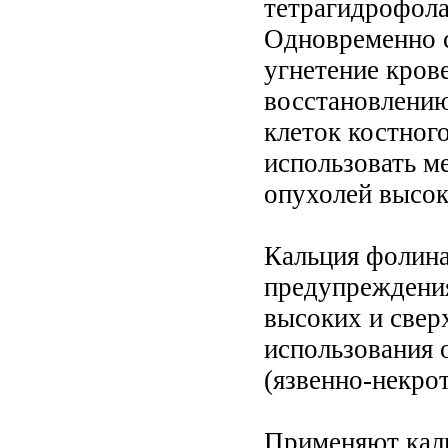
тетрагидрофола
Одновременно с
угнетение кров
восстановлению
клеток костног
использовать м
опухолей высок
Кальция фолина
предупреждения
высоких и свер
использования 
(язвенно-некрот
Применяют кал