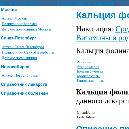
Аптеки Москвы
Поликлиники Москвы
|
Москва
Кальция фол
Аптеки Москвы
Поликлиники Москвы
Навигация:
Сре
Детские поликлиники Москвы
Витамины и ро
Санкт-Петербург
Аптеки Санкт-Петербурга
Кальция фолина
Поликлиники Санкт-Петербурга
Детские поликлиники
Астения
Новосибирск
Атеросклероз
Болезнь лучевая
Аптеки Новосибирска
Бронхоэктазы
Гиповитаминозы
Справочник лекарств
Кальция фоли
Справочник болезней
данного лекарс
Chemifolin
Lederfoline