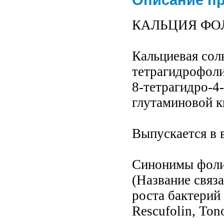
Описание п
КАЛЬЦИЯ ФОЛИНА
Кальциевая соль
тетрагидрофолие
8-тетрагидро-4
глутаминовой к
Выпускается в 
Синонимы фоли
(Название связ
роста бактерий 
Rescufolin, Tono