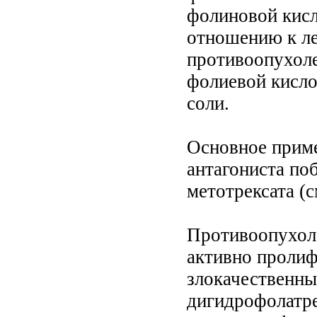
фолиновой кисл
отношению к л
противоопухоле
фолиевой кисло
соли.
Основное приме
антагониста по
метотрексата (с
Противоопухоле
активно пролиф
злокачественны
дигидрофолатре