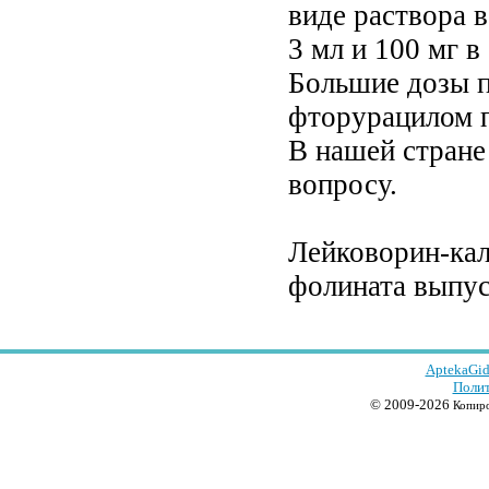
виде раствора в
3 мл и 100 мг в 
Большие дозы п
фторурацилом п
В нашей стране
вопросу.
Лейковорин-кал
фолината выпус
AptekaGid
Полит
© 2009-2026
Копиро