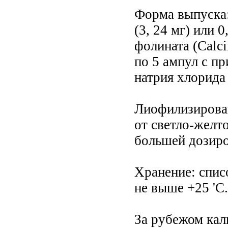
Форма выпуска:
(3, 24 мг) или 
фолината (Саlcii
по 5 ампул с п
натрия хлорида
Лиофилизирован
от светло-желт
большей дозиро
Хранение: спис
не выше +25 'С.
За рубежом кал