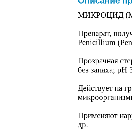
Описание п
МИКРОЦИД (Mi
Препарат, полу
Реnicillium (Реni
Прозрачная сте
без запаха; рН 3,
Действует на г
микроорганизм
Применяют нару
др.