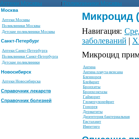
Аптеки Москвы
Поликлиники Москвы
|
Москва
Микроцид (
Аптеки Москвы
Поликлиники Москвы
Навигация:
Сре
Детские поликлиники Москвы
заболеваний
|
Х
Санкт-Петербург
Аптеки Санкт-Петербурга
Микроцид прим
Поликлиники Санкт-Петербурга
Детские поликлиники
Ангина
Новосибирск
Ангина плаута-венсана
Бленнорея
Аптеки Новосибирска
Блефарит
Бронхиты
Справочник лекарств
Бронхоэктазы
Гайморит
Справочник болезней
Гломерулонефрит
Гонорея
Дерматиты
Дизентерия бактериальная
Евстахиит
Импетиго