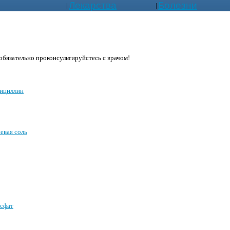
Лекарства
Болезни
|
|
бязательно проконсультируйстесь с врачом!
ициллин
евая соль
сфат