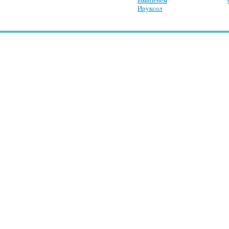
Имипенем
Ируксол