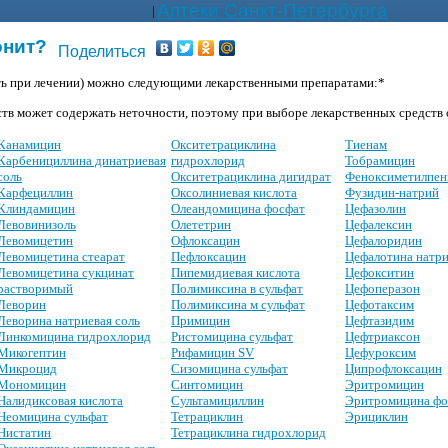
Аптеки Санкт-Петербурга
|
онит?
Поделиться
ть при лечении) можно следующими лекарственными препаратами:*
тв может содержать неточности, поэтому при выборе лекарственных средств о
Канамицин
Окситетрациклина
Тиенам
Карбенициллина динатриевая
гидрохлорид
Тобрамицин
соль
Окситетрациклина дигидрат
Феноксиметилпен
Карфециллин
Оксолиниевая кислота
Фузидин-натрий
Клиндамицин
Олеандомицина фосфат
Цефазолин
Левовинизоль
Олететрин
Цефалексин
Левомицетин
Офлоксацин
Цефалоридин
Левомицетина стеарат
Пефлоксацин
Цефалотина натри
Левомицетина сукцинат
Пипемидиевая кислота
Цефокситин
растворимый
Полимиксина в сульфат
Цефоперазон
Леворин
Полимиксина м сульфат
Цефотаксим
Леворина натриевая соль
Примицин
Цефтазидим
Линкомицина гидрохлорид
Ристомицина сульфат
Цефтриаксон
Микогептин
Рифамицин SV
Цефуроксим
Микроцид
Сизомицина сульфат
Ципрофлоксацин
Мономицин
Синтомицин
Эритромицин
Налидиксовая кислота
Сультамициллин
Эритромицина фо
Неомицина сульфат
Тетрациклин
Эрициклин
Нистатин
Тетрациклина гидрохлорид