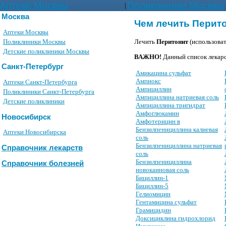
Аптеки Москвы
Поликлиники Москвы
|
Москва
Чем лечить Перит
Аптеки Москвы
Поликлиники Москвы
Лечить
Перитонит
(использова
Детские поликлиники Москвы
ВАЖНО!
Данный список лекарс
Санкт-Петербург
Амикацина сульфат
Ампиокс
Аптеки Санкт-Петербурга
Ампициллин
Поликлиники Санкт-Петербурга
Ампициллина натриевая соль
Детские поликлиники
Ампициллина тригидрат
Амфоглюкамин
Новосибирск
Амфотерицин в
Бензилпенициллина калиевая
Аптеки Новосибирска
соль
Бензилпенициллина натриевая
Справочник лекарств
соль
Бензилпенициллина
Справочник болезней
новокаиновая соль
Бициллин-1
Бициллин-5
Гелиомицин
Гентамицина сульфат
Грамицидин
Доксициклина гидрохлорид