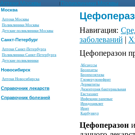
Аптеки Москвы
Поликлиники Москвы
|
Москва
Цефоперазо
Аптеки Москвы
Поликлиники Москвы
Навигация:
Сре
Детские поликлиники Москвы
заболеваний
|
Х
Санкт-Петербург
Аптеки Санкт-Петербурга
Цефоперазон пр
Поликлиники Санкт-Петербурга
Детские поликлиники
Абсцессы
Новосибирск
Бронхиты
Бронхоэктазы
Аптеки Новосибирска
Гломерулонефрит
Дерматиты
Справочник лекарств
Дизентерия бактериальная
Евстахиит
Справочник болезней
Инфекции раневые
Иридоциклит
Ирит
Карбункул
Цефоперазон
и
данного лекарс