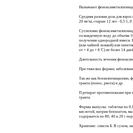
Назначают феноксиметилпеницилл
Средняя разовая доза для взрослых
20 мг/кг, старше 12 лет - 0,5 1, 0 г
Суспензию феноксиметилпеницил
охлажденную воду до объема 10
получения однородной взвеси. 
(или чайной ложкой) или пипетк
от + 4 до + 6 'С) не более 14 дн
Длительность лечения феноксим
При тяжелых формах заболевани
Так же как бензилпенициллин, 
тракта (понос, рвота) и др.
П репарат противопоказан при 
тракта.
Формы выпуска: таблетки по 0,1
кислотой, натрия бензоатом, ма
содержится по 80; 40 и 20 г по
Хранение: список Б. В сухом, з