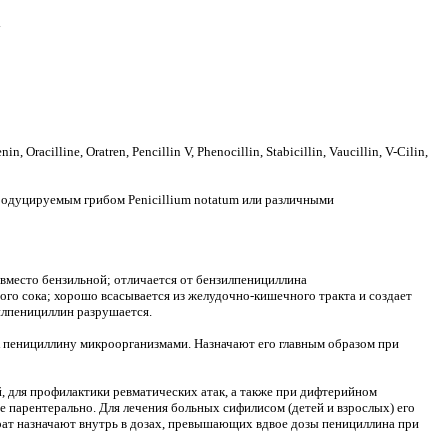
у
Oracilline, Oratren, Pencillin V, Phenocillin, Stabicillin, Vaucillin, V-Cilin,
родуцируемым грибом Реnicillium notatum или различными
вместо бензильной; отличается от бензилпенициллина
ого сока; хорошо всасывается из желудочно-кишечного тракта и создает
илпенициллин разрушается.
пенициллину микроорганизмами. Назначают его главным образом при
, для профилактики ревматических атак, а также при дифтерийном
 парентерально. Для лечения больных сифилисом (детей и взрослых) его
арат назначают внутрь в дозах, превышающих вдвое дозы пенициллина при