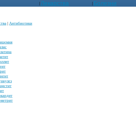
Лекарства
Болезни
|
|
ства
|
Антибиотики
ицемия
илис
латина
атит
иллит
еит
рит
нгит
нкулез
цистит
ит
кардит
метрит