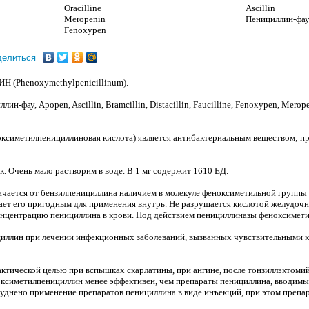
Oracilline
Ascillin
Meropenin
Пенициллин-фа
Fenoxypen
делиться
henoxymethylpenicillinum).
фау, Apopen, Ascillin, Bramcillin, Distacillin, Faucilline, Fenoxypen, Meropenin, 
ксиметилпенициллиновая кислота) является антибактериальным веществом; п
. Очень мало растворим в воде. В 1 мг содержит 1610 ЕД.
чается от бензилпенициллина наличием в молекуле феноксиметильной группы 
ает его пригодным для применения внутрь. Не разрушается кислотой желудочн
онцентрацию пенициллина в крови. Под действием пенициллиназы феноксимет
ллин при лечении инфекционных заболеваний, вызванных чувствительными к 
ктической целью при вспышках скарлатины, при ангине, после тонзиллэктомий
оксиметилпенициллин менее эффективен, чем препараты пенициллина, вводимые
труднено применение препаратов пенициллина в виде инъекций, при этом преп