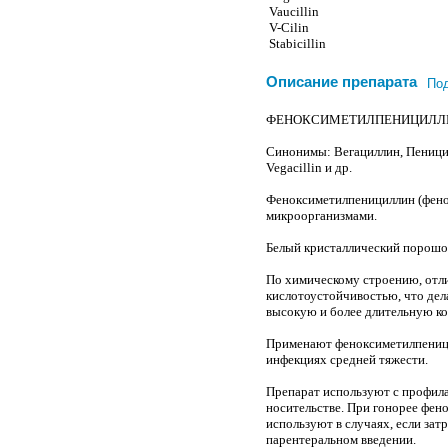
Vaucillin
V-Cilin
Stabicillin
Описание препарата
По
ФЕНОКСИМЕТИЛПЕНИЦИЛЛИН (P
Синонимы: Вегациллин, Пенициллин-
Vegacillin и др.
Феноксиметилпенициллин (фено
микроорганизмами.
Белый кристаллический порошок
По химическому строению, отли
кислотоустойчивостью, что дел
высокую и более длительную к
Применают феноксиметилпеници
инфекциях средней тяжести.
Препарат используют с профила
носительстве. При гонорее фен
используют в случаях, если за
парентеральном введении.