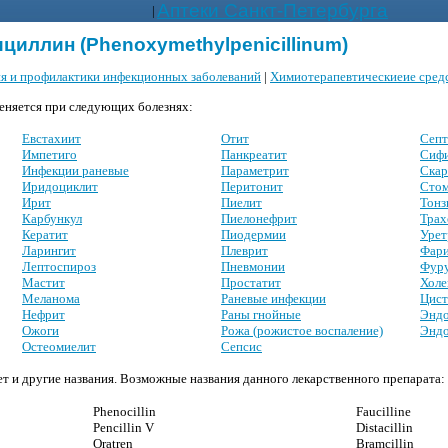
Аптеки Санкт-Петербурга
|
иллин (Phenoxymethylpenicillinum)
ия и профилактики инфекционных заболеваний
|
Химиотерапевтическиеие сред
няется при следующих болезнях:
Евстахиит
Отит
Септ
Импетиго
Панкреатит
Сиф
Инфекции раневые
Параметрит
Скар
Иридоциклит
Перитонит
Стом
Ирит
Пиелит
Тонз
Карбункул
Пиелонефрит
Трах
Кератит
Пиодермии
Урет
Ларингит
Плеврит
Фари
Лептоспироз
Пневмонии
Фуру
Мастит
Простатит
Холе
Меланома
Раневые инфекции
Цист
Нефрит
Раны гнойные
Эндо
Ожоги
Рожа (рожистое воспаление)
Эндо
Остеомиелит
Сепсис
т и другие названия. Возможные названия данного лекарственного препарата:
Phenocillin
Faucilline
Pencillin V
Distacillin
Oratren
Bramcillin