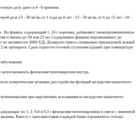
очную дозу дают в 4 - 6 приемов.
й дозе 25 - 30 мг/кг, от 1 года до 6 лет - 15 - 30 мг/кг, от 6 до 12 лет - 10 -
и . Во флакон, содержащий 1, 24 г порошка, добавляют свежепрокипяченную
ответственно до 50 или 25 мл. Содержимое флакона перемешивают до
ет по активности 2000 ЕД). Дозируют взвесь специально прилагаемой ложкой
 12 мг препарата. Срок годности готовой суспензии (хранят при температуре
заболевания.
 затем назначать феноксиметилпенициллин внутрь.
числе аллергические реакции, расстройства функций желудочно-кишечного
метилпенициллин при нарушениях всасывания из желудочно-кишечного
содержащих по 1, 2; 0,6 и 0,3 г феноксиметилпенициллина в смеси с лимонной
м малины. Вместе с наполнителями в каждой банке (оранжевого стекла)