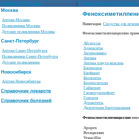
Аптеки Москвы
Поликлиники Москвы
|
Москва
Феноксиметилпениц
Аптеки Москвы
Навигация:
Средства для лечен
Поликлиники Москвы
Детские поликлиники Москвы
Феноксиметилпенициллин приме
Санкт-Петербург
Абсцессы
Аднекситы
Аптеки Санкт-Петербурга
Актиномикоз
Поликлиники Санкт-Петербурга
Ангина
Детские поликлиники
Ангина плаута-венсана
Бленнорея
Новосибирск
Блефарит
Бронхиты
Аптеки Новосибирска
Бронхоэктазы
Гайморит
Справочник лекарств
Гломерулонефрит
Гонорея
Справочник болезней
Дерматиты
Дизентерия бактериальная
Феноксиметилпенициллин
имее
Apopen
Вегациллин
Vegacillin