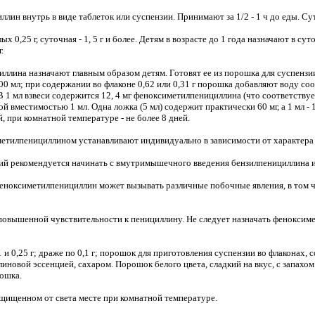
ин внутрь в виде таблеток или суспензии. Принимают за 1/2 - 1 ч до еды. Сут
 0,25 г, суточная - 1, 5 г и более. Детям в возрасте до 1 года назначают в суточно
.
лина назначают главным образом детям. Готовят ее из порошка для суспензи
0 мл; при содержании во флаконе 0,62 или 0,31 г порошка добавляют воду со
В 1 мл взвеси содержится 12, 4 мг феноксиметилпенициллина (что соответству
ой вместимостью 1 мл. Одна ложка (5 мл) содержит практически 60 мг, а 1 мл -
ей, при комнатной температуре - не более 8 дней.
етилпенициллином устанавливают индивидуально в зависимости от характера 
й рекомендуется начинать с вмутримышечного введения бензилпенициллина и
феноксиметилпенициллин может вызывать различные побочные явления, в том 
повышенной чувствительности к пенициллину. Не следует назначать фенокси
 и 0,25 г; драже по 0,1 г; порошок для приготовления суспензии во флаконах, 
линовой эссенцией, сахаром. Порошок белого цвета, сладкий на вкус, с запахо
рошка.
ащищенном от света месте при комнатной температуре.