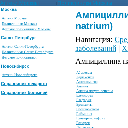
Аптеки Москвы
Поликлиники Москвы
|
Москва
Ампициллин
Аптеки Москвы
natrium)
Поликлиники Москвы
Детские поликлиники Москвы
Навигация:
Сре
Санкт-Петербург
заболеваний
|
Х
Аптеки Санкт-Петербурга
Поликлиники Санкт-Петербурга
Детские поликлиники
Ампициллина на
Новосибирск
Абсцессы
Аптеки Новосибирска
Аднекситы
Актиномикоз
Справочник лекарств
Ангина
Ангина плаута-венсана
Справочник болезней
Бленнорея
Блефарит
Бронхиты
Бронхоэктазы
Гайморит
Гломерулонефрит
Гонорея
Дерматиты