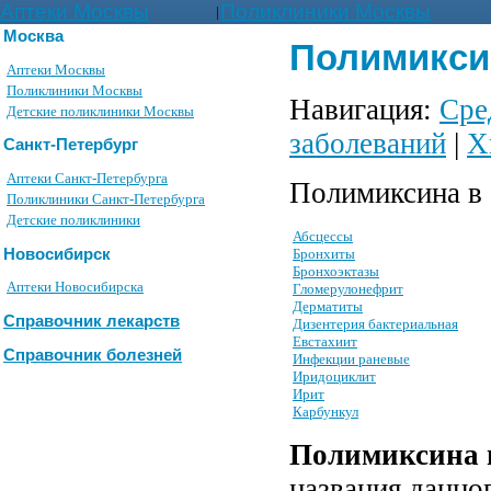
Аптеки Москвы
Поликлиники Москвы
|
Москва
Полимиксин
Аптеки Москвы
Поликлиники Москвы
Навигация:
Сре
Детские поликлиники Москвы
заболеваний
|
Х
Санкт-Петербург
Аптеки Санкт-Петербурга
Полимиксина в 
Поликлиники Санкт-Петербурга
Детские поликлиники
Абсцессы
Новосибирск
Бронхиты
Бронхоэктазы
Аптеки Новосибирска
Гломерулонефрит
Дерматиты
Справочник лекарств
Дизентерия бактериальная
Евстахиит
Справочник болезней
Инфекции раневые
Иридоциклит
Ирит
Карбункул
Полимиксина 
названия данно