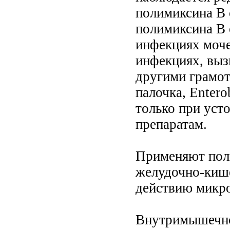
полимиксина В 
полимиксина В 
инфекциях моче
инфекциях, выз
другими грамо
палочка, Entero
только при уст
препаратам.
Применяют пол
желудочно-кише
действию микро
Внутримышечно в