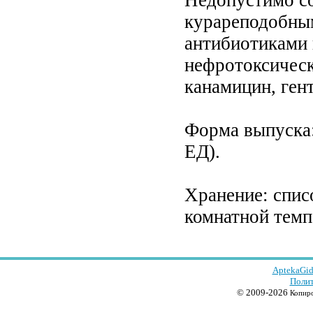
Недопустимо со
курареподобным
антибиотиками
нефротоксическ
канамицин, гент
Форма выпуска:
ЕД).
Хранение: спис
комнатной темп
AptekaGid
Полит
© 2009-2026
Копиро