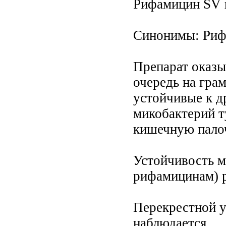
Рифамицин SV в
Синонимы: Рифог
Препарат оказы
очередь на гра
устойчивые к д
микобактерий т
кишечную палоч
Устойчивость м
рифамицинам) р
Перекрестной у
наблюдается.