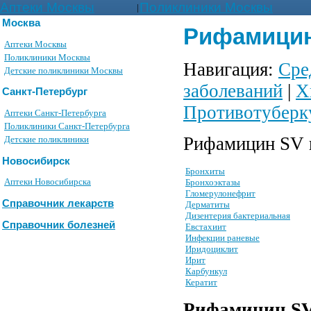
Аптеки Москвы
Поликлиники Москвы
|
Москва
Рифамицин 
Аптеки Москвы
Поликлиники Москвы
Навигация:
Сре
Детские поликлиники Москвы
заболеваний
|
Х
Санкт-Петербург
Противотуберк
Аптеки Санкт-Петербурга
Поликлиники Санкт-Петербурга
Рифамицин SV 
Детские поликлиники
Новосибирск
Бронхиты
Аптеки Новосибирска
Бронхоэктазы
Гломерулонефрит
Справочник лекарств
Дерматиты
Дизентерия бактериальная
Справочник болезней
Евстахиит
Инфекции раневые
Иридоциклит
Ирит
Карбункул
Кератит
Рифамицин S