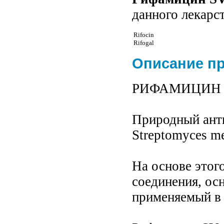
данного лекарс
Rifocin
Rifogal
Описание п
РИФАМИЦИН SV
Природный ант
Streptomyces me
На основе этог
соединения, ос
применяемый в 