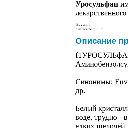
Уросульфан
им
лекарственного
Euvernil
Sulfacarbamidum
Описание п
f1УРОСУЛЬфАН 
Аминобензолсу
Синонимы: Euver
др.
Белый кристалл
воде, трудно - 
едких щелочей.