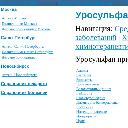
Аптеки Москвы
Поликлиники Москвы
|
Москва
Уросульфан
Аптеки Москвы
Поликлиники Москвы
Навигация:
Сре
Детские поликлиники Москвы
заболеваний
|
Х
Санкт-Петербург
химиотерапевти
Аптеки Санкт-Петербурга
Поликлиники Санкт-Петербурга
Уросульфан при
Детские поликлиники
Новосибирск
Ангина
Аптеки Новосибирска
Блефарит
Бронхиты
Справочник лекарств
Бронхоэктазы
Вазомоторный ринит
Справочник болезней
Гайморит
Гломерулонефрит
Дизентерия бактериальная
Евстахиит
Инфекции раневые
Иридоциклит
Ирит