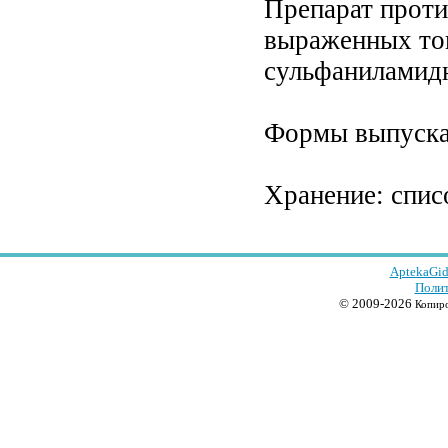
Препарат проти
выраженных ток
сульфаниламидн
Формы выпуска:
Хранение: спис
AptekaGid
Полит
© 2009-2026
Копиро