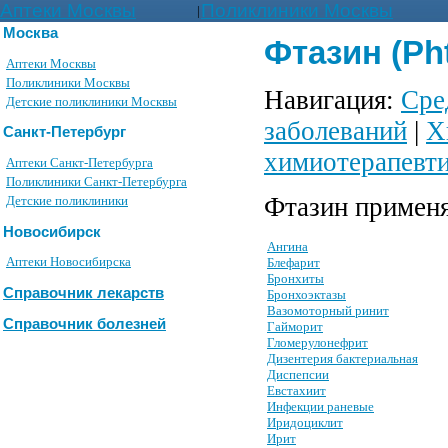
Аптеки Москвы
Поликлиники Москвы
|
Москва
Фтазин (Ph
Аптеки Москвы
Поликлиники Москвы
Навигация:
Сре
Детские поликлиники Москвы
заболеваний
|
Х
Санкт-Петербург
химиотерапевти
Аптеки Санкт-Петербурга
Поликлиники Санкт-Петербурга
Фтазин применя
Детские поликлиники
Новосибирск
Ангина
Аптеки Новосибирска
Блефарит
Бронхиты
Справочник лекарств
Бронхоэктазы
Вазомоторный ринит
Справочник болезней
Гайморит
Гломерулонефрит
Дизентерия бактериальная
Диспепсии
Евстахиит
Инфекции раневые
Иридоциклит
Ирит