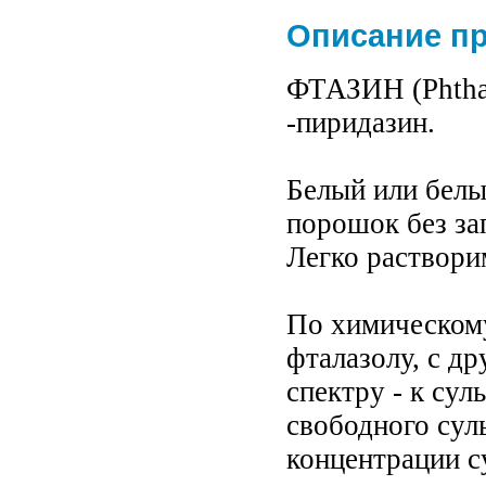
Описание п
ФТАЗИН (Phthaz
-пиридазин.
Белый или белы
порошок без за
Легко раствори
По химическому
фталазолу, с др
спектру - к су
свободного сул
концентрации с