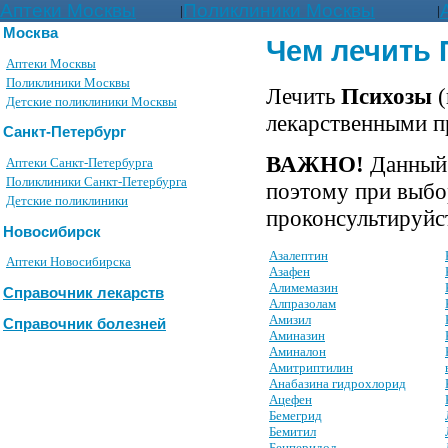
Аптеки Москвы
Поликлиники Москвы
|
|
Москва
Чем лечить
Аптеки Москвы
Поликлиники Москвы
Лечить
Психозы
(
Детские поликлиники Москвы
лекарственными п
Санкт-Петербург
ВАЖНО!
Данный 
Аптеки Санкт-Петербурга
Поликлиники Санкт-Петербурга
поэтому при выбо
Детские поликлиники
проконсультируйст
Новосибирск
Азалептин
Аптеки Новосибирска
Азафен
Алимемазин
Справочник лекарств
Алпразолам
Амизил
Справочник болезней
Аминазин
Аминалон
Амитриптилин
Анабазина гидрохлорид
Ацефен
Бемегрид
Бемитил
Бенперидол