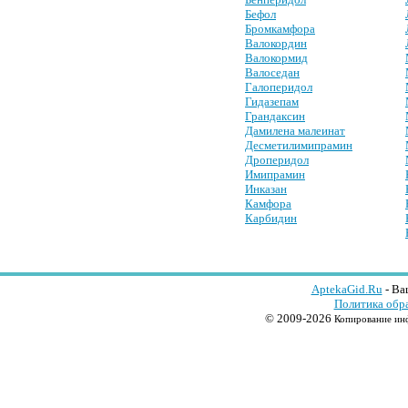
Бефол
Бромкамфора
Валокордин
Валокормид
Валоседан
Галоперидол
Гидазепам
Грандаксин
Дамилена малеинат
Десметилимипрамин
Дроперидол
Имипрамин
Инказан
Камфора
Карбидин
AptekaGid.Ru
- Ва
Политика обр
© 2009-2026
Копирование инф