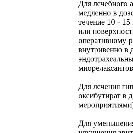
Для лечебного 
медленно в дозе
течение 10 - 15
или поверхностн
оперативному р
внутривенно в д
эндотрахеальны
миорелаксантов
Для лечения ги
оксибутират в д
мероприятиями)
Для уменьшения
улучшения зрит