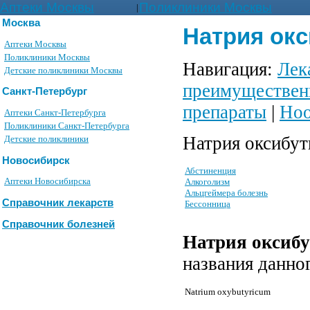
Аптеки Москвы
Поликлиники Москвы
|
Москва
Натрия окси
Аптеки Москвы
Поликлиники Москвы
Навигация:
Лек
Детские поликлиники Москвы
преимуществен
Санкт-Петербург
препараты
|
Ноо
Аптеки Санкт-Петербурга
Поликлиники Санкт-Петербурга
Натрия оксибут
Детские поликлиники
Новосибирск
Абстиненция
Аптеки Новосибирска
Алкоголизм
Альцгеймера болезнь
Справочник лекарств
Бессонница
Справочник болезней
Натрия оксибу
названия данно
Natrium oxybutyricum