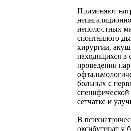
Применяют натр
неингаляционно
неполостных ма
спонтанного дых
хирургии, акуш
находящихся в 
проведении нар
офтальмологиче
больных с перв
специфической 
сетчатке и улуч
В психиатричес
оксибутират у 