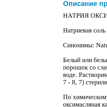
Описание п
НАТРИЯ ОКСИБУ
Натриевая соль
Синонимы: Natr
Белый или белы
порошок со сла
воде. Раствори
7 - 8, 7) стери
По химическому
оксимасляная к