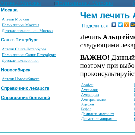
Аптеки Москвы
Поликлиники Москвы
|
|
Москва
Чем лечить 
Аптеки Москвы
Поликлиники Москвы
Поделиться
Детские поликлиники Москвы
Лечить
Альцгейм
Санкт-Петербург
следующими лека
Аптеки Санкт-Петербурга
Поликлиники Санкт-Петербурга
ВАЖНО!
Данный 
Детские поликлиники
поэтому при выбо
Новосибирск
проконсультируйст
Аптеки Новосибирска
Азафен
Справочник лекарств
Аминалон
Амиридин
Справочник болезней
Амитриптилин
Ацефен
Бефол
Дамилена малеинат
Десметилимипрамин