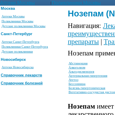
Аптеки Москвы
Поликлиники Москвы
|
Москва
Нозепам (
Аптеки Москвы
Поликлиники Москвы
Навигация:
Лек
Детские поликлиники Москвы
преимуществен
Санкт-Петербург
препараты
|
Тра
Аптеки Санкт-Петербурга
Поликлиники Санкт-Петербурга
Нозепам примен
Детские поликлиники
Новосибирск
Абстиненция
Аптеки Новосибирска
Алкоголизм
Альгодисменорея
Справочник лекарств
Артериальная гипертензия
Атетоз
Справочник болезней
Бессонница
Болезнь гипертоническая
Вегетативно-сосудистая дисто
Нозепам
имеет 
лекарственного