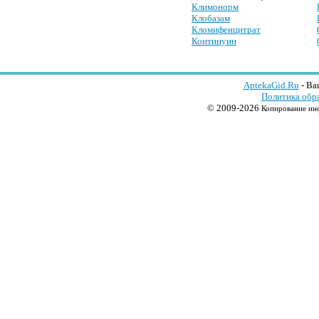
Климонорм
Клобазам
Кломифенцитрат
Континуин
AptekaGid.Ru
- Ва
Политика обр
© 2009-2026
Копирование инф