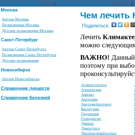
Аптеки Москвы
Поликлиники Москвы
|
|
Москва
Чем лечить
Аптеки Москвы
Поликлиники Москвы
Поделиться
Детские поликлиники Москвы
Лечить
Климакте
Санкт-Петербург
можно следующим
Аптеки Санкт-Петербурга
Поликлиники Санкт-Петербурга
ВАЖНО!
Данный 
Детские поликлиники
поэтому при выбо
Новосибирск
проконсультируйст
Аптеки Новосибирска
Аллилэстренол
Справочник лекарств
Алпразолам
Амизил
Справочник болезней
Антеовин
Ацетомепрегенол
Бисекурин
Гидазепам
Грандаксин
Дивина
Димэстрол
Диэтилстильбэстрол