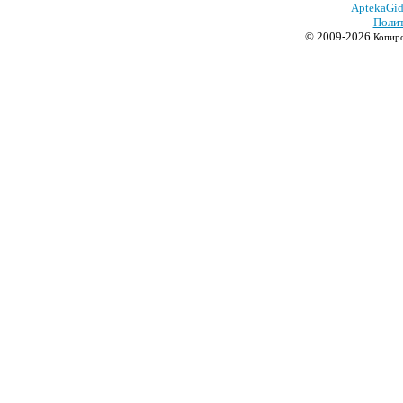
AptekaGid
Полит
© 2009-2026
Копиро