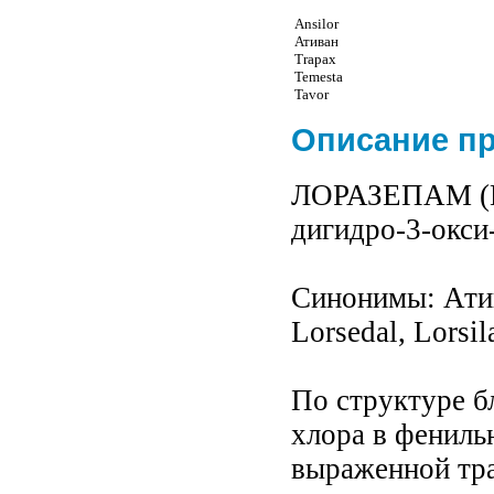
Ansilor
Ативан
Trapax
Temesta
Tavor
Описание п
ЛОРАЗЕПАМ (Lor
дигидро-3-окси
Синонимы: Атива
Lorsedal, Lorsil
По структуре б
хлора в фениль
выраженной тр