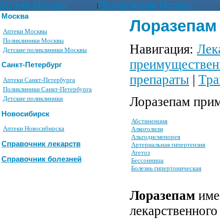
Аптеки Москвы
Поликлиники Москвы
|
Москва
Лоразепам 
Аптеки Москвы
Поликлиники Москвы
Навигация:
Лек
Детские поликлиники Москвы
преимуществен
Санкт-Петербург
препараты
|
Тра
Аптеки Санкт-Петербурга
Поликлиники Санкт-Петербурга
Лоразепам прим
Детские поликлиники
Новосибирск
Абстиненция
Аптеки Новосибирска
Алкоголизм
Альгодисменорея
Справочник лекарств
Артериальная гипертензия
Атетоз
Справочник болезней
Бессонница
Болезнь гипертоническая
Лоразепам
имее
лекарственного