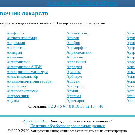
Аптеки Санкт-Петербурга
|
вочник лекарств
 порядке представлено более 2000 лекартсвенных препаратов.
Анаферон
Апизартрон
Арти
Ангиотензинамид
Апилак
Артр
Андекалин
Апифор
Арт
Анестезин
Апоморфин
Артр
Анмарин
Апраклодинин
Артр
Антеовин
Апрессин
Артр
Антигриппин
Апротинин
Арфа
Антигриппин-АНВИ
Апрофен
Аско
Антигриппин-максимум
Араноза
Аско
Антилимфолин-Кр
Арбидол
Асни
Антимонил-натрия тартрат
Ардуан
Аспа
Антипирин
Аренарин
Аспе
Антипсориатикум
Армин
Асте
Антрасеннин
Арпенал
Атен
Анузол
Артепарон
Атер
Страницы:
1
2
3
4
5
6
7
8
9
10
11
12
13
...
40
AptekaGid.Ru
- Ваш гид по аптекам и поликлиникам!
Политика обработки персональных данных
© 2009-2026
Копирование информации без активной ссылки на сайт запрещено.