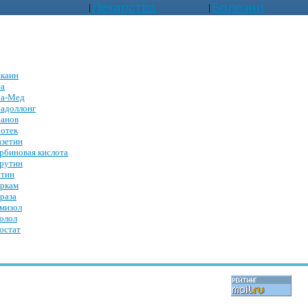
Лекарства
Болезни
|
|
каин
а
ра-Мед
адоллонг
анов
отек
зетин
рбиновая кислота
рутин
тин
ркам
раза
мизол
олол
остат