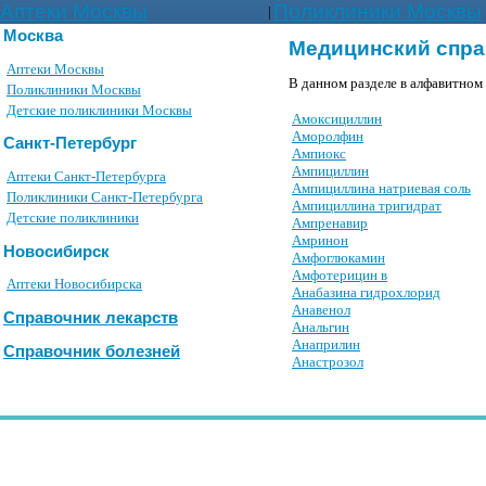
Аптеки Москвы
Поликлиники Москвы
|
Москва
Медицинский спра
Аптеки Москвы
В данном разделе в алфавитном
Поликлиники Москвы
Детские поликлиники Москвы
Амоксициллин
Аморолфин
Санкт-Петербург
Ампиокс
Ампициллин
Аптеки Санкт-Петербурга
Ампициллина натриевая соль
Поликлиники Санкт-Петербурга
Ампициллина тригидрат
Детские поликлиники
Ампренавир
Амринон
Новосибирск
Амфоглюкамин
Амфотерицин в
Аптеки Новосибирска
Анабазина гидрохлорид
Анавенол
Справочник лекарств
Анальгин
Анаприлин
Справочник болезней
Анастрозол