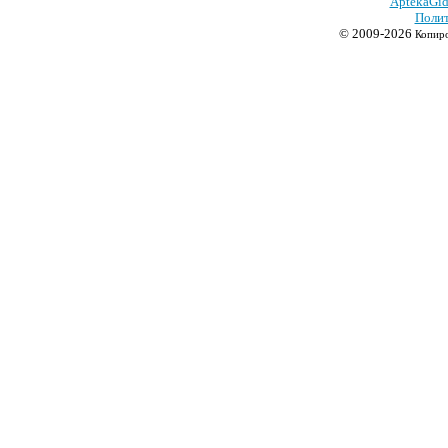
AptekaGid
Полит
© 2009-2026
Копиро