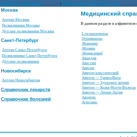
Аптеки Москвы
Поликлиники Москвы
|
Москва
Медицинский спра
Аптеки Москвы
В данном разделе в алфавитном 
Поликлиники Москвы
Детские поликлиники Москвы
L-аспарагиназа
Oтpивианаp
Санкт-Петербург
Абакавир
Абомин
Аптеки Санкт-Петербурга
Абциксимаб
Поликлиники Санкт-Петербурга
Авандия
Детские поликлиники
Авастин
Ависан
Новосибирск
Авитон классический
Авитон — ГинкгоВита
Аптеки Новосибирска
Авитон — Здоровое зрение
Авитон — Кожа-Ногти-Волосы
Справочник лекарств
Авитон — Лизин-Актив
Авонекс
Справочник болезней
Агиолакс