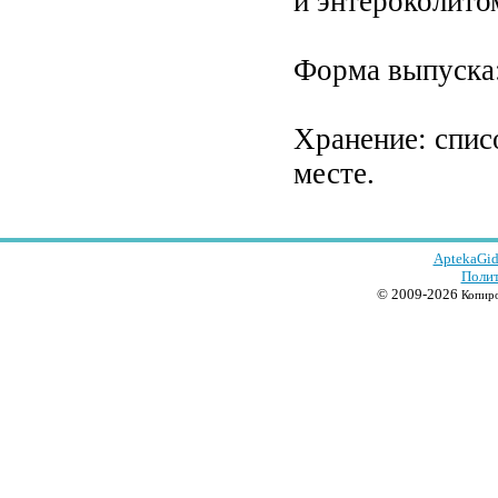
и энтероколито
Форма выпуска: 
Хранение: спис
месте.
AptekaGid
Полит
© 2009-2026
Копиро