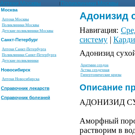
Аптеки Москвы
Поликлиники Москвы
|
Москва
Адонизид с
Аптеки Москвы
Поликлиники Москвы
Навигация:
Сре
Детские поликлиники Москвы
систему
|
Карди
Санкт-Петербург
Аптеки Санкт-Петербурга
Адонизид сухой
Поликлиники Санкт-Петербурга
Детские поликлиники
Аритмии сердца
Новосибирск
Астма сердечная
Гипертонические кризы
Аптеки Новосибирска
Описание п
Справочник лекарств
Справочник болезней
АДОНИЗИД СУХ
Аморфный порош
растворим в во