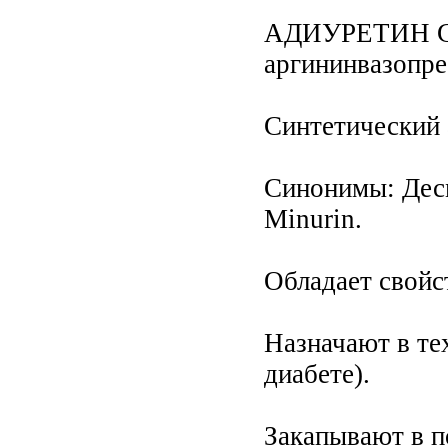
АДИУРЕТИН СД 
аргининвазопре
Синтетический 
Синонимы: Десмо
Minurin.
Обладает свойс
Назначают в те
диабете).
Закапывают в по