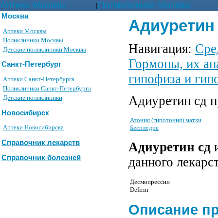
Аптеки Москвы
Поликлиники Москвы
|
Москва
Адиуретин 
Аптеки Москвы
Поликлиники Москвы
Навигация:
Сре
Детские поликлиники Москвы
Гормоны, их ан
Санкт-Петербург
гипофиза и гип
Аптеки Санкт-Петербурга
Поликлиники Санкт-Петербурга
Адиуретин сд п
Детские поликлиники
Новосибирск
Атония (гипотония) матки
Аптеки Новосибирска
Бесплодие
Справочник лекарств
Адиуретин сд
и
Справочник болезней
данного лекарс
Десмопрессин
Defirin
Описание п