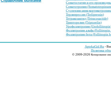
Справочник болезней
Соматостатин и его производные
Соматотропин (Somatotropinu
Суспензия цинк-кортикотропина (
Терлипрессин (Terlipressin)
Тетракозактид (Tetracosactide)
Трипторелин (Triptorelin)
Урофоллитропин (Urofollitropin
Фоллитропин альфа (Follitropin 
Фоллитропин бета (Follitropin b
AptekaGid.Ru
- Ва
Политика обр
© 2009-2026
Копирование инф