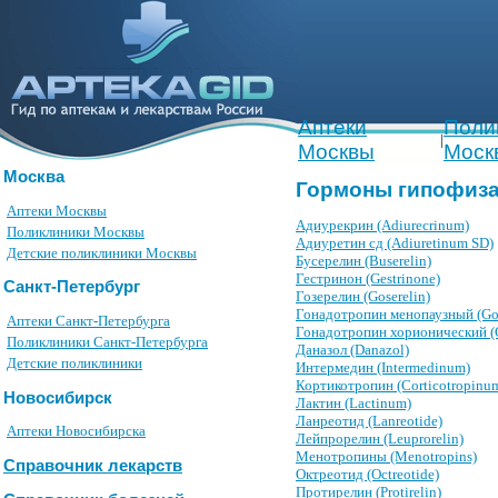
Аптеки
Поли
|
Москвы
Моск
Москва
Гормоны гипофиза
Аптеки Москвы
Адиурекрин (Adiurecrinum)
Поликлиники Москвы
Адиуретин сд (Adiuretinum SD)
Детские поликлиники Москвы
Бусерелин (Buserelin)
Гестринон (Gestrinone)
Санкт-Петербург
Гозерелин (Goserelin)
Гонадотропин менопаузный (Go
Аптеки Санкт-Петербурга
Гонадотропин хорионический (
Поликлиники Санкт-Петербурга
Даназол (Danazol)
Детские поликлиники
Интермедин (Intermedinum)
Кортикотропин (Corticotropinu
Новосибирск
Лактин (Lactinum)
Ланреотид (Lanreotide)
Аптеки Новосибирска
Лейпрорелин (Leuprorelin)
Менотропины (Menotropins)
Справочник лекарств
Октреотид (Octreotide)
Протирелин (Protirelin)