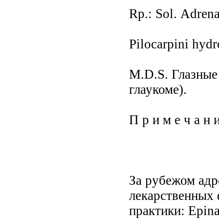
Rр.: Sоl. Аdrena
Рilocarpini hydr
М.D.S. Глазные 
глаукоме).
П р и м е ч а н
За рубежом адр
лекарственных 
практики: Ерina