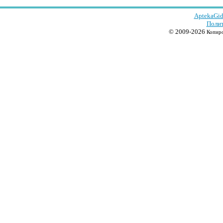
AptekaGid
Полит
© 2009-2026
Копиро