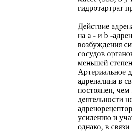
гидротартрат п
Действие адрен
на a - и b -адр
возбуждения си
сосудов органо
меньшей степен
Артериальное д
адреналина в с
постоянен, чем
деятельности н
адренорецептор
усилению и уч
однако, в связ