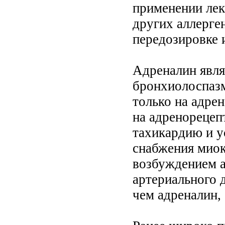
применении лек
других аллерге
передозировке 
Адреналин явля
бронхиолоспазм
только на адре
на адренорецеп
тахикардию и у
снабжения миок
возбуждением a
артериального д
чем адреналин, 