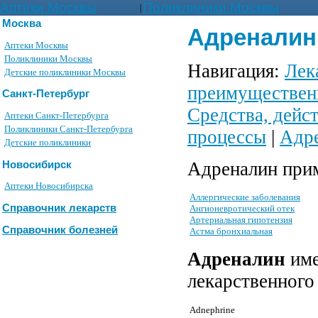
Аптеки Москвы
Поликлиники Москвы
|
Москва
Адреналин 
Аптеки Москвы
Поликлиники Москвы
Навигация:
Лек
Детские поликлиники Москвы
преимуществен
Санкт-Петербург
Средства, дейс
Аптеки Санкт-Петербурга
Поликлиники Санкт-Петербурга
процессы
|
Адре
Детские поликлиники
Адреналин прим
Новосибирск
Аптеки Новосибирска
Аллергические заболевания
Справочник лекарств
Ангионевротический отек
Артериальная гипотензия
Справочник болезней
Астма бронхиальная
Адреналин
име
лекарственного
Adnephrine