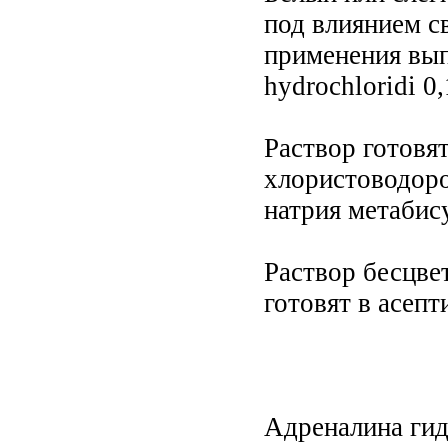
под влиянием с
применения выпу
hуdroсhloridi 0,
Раствор готовят
хлористоводоро
натрия метабису
Раствор бесцве
готовят в асепт
Адреналина гидр