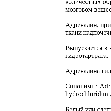
количествах об
мозговом вещес
Адреналин, при
ткани надпочеч
Выпускается в 
гидротартрата.
Адреналина гид
Синонимы: Adre
hydrochloridum,
Белый или слег