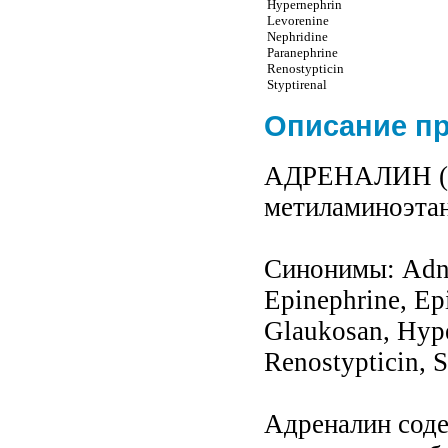
Hypernephrin
Levorenine
Nephridine
Paranephrine
Renostypticin
Styptirenal
Описание п
АДРЕНАЛИН (Adr
метиламиноэтан
Синонимы: Adne
Epinephrine, Ep
Glaukosan, Hype
Renostypticin, S
Адреналин соде