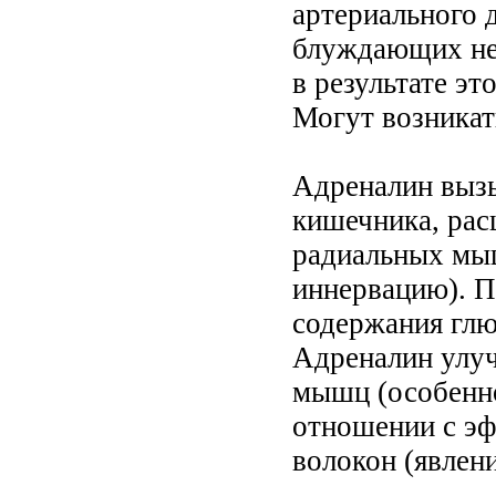
артериального 
блуждающих нер
в результате эт
Могут возникат
Адреналин вызы
кишечника, рас
радиальных мы
иннервацию). П
содержания глю
Адреналин улу
мышц (особенно
отношении с э
волокон (явлени