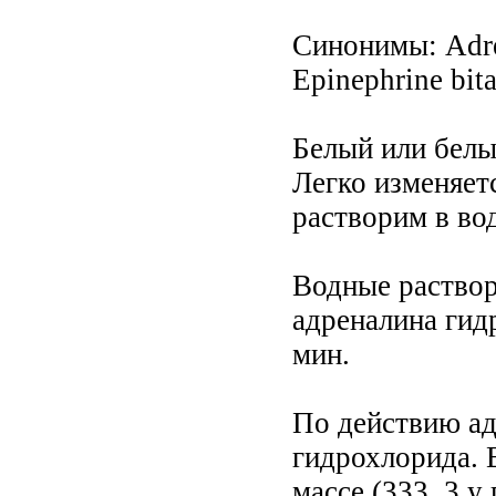
Синонимы: Adren
Eрinephrine bita
Белый или белы
Легко изменяетс
растворим в вод
Водные растворы
адреналина гид
мин.
По действию ад
гидрохлорида. 
массе (333, 3 у