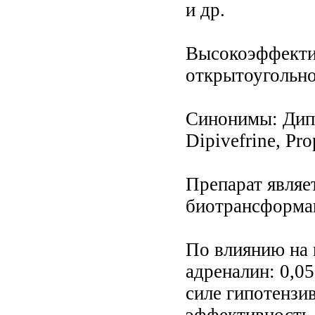
и др.
Высокоэффекти
открытоугольно
Синонимы: Дипи
Dipivefrinе, Рrо
Препарат являе
биотрансформац
По влиянию на 
адреналин: 0,05
силе гипотензи