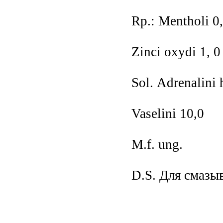
Rp.: Меntholi 0
Zinci оxydi 1, 0
Sоl. Аdrenalini 
Vaselini 10,0
М.f. ung.
D.S. Для смазы