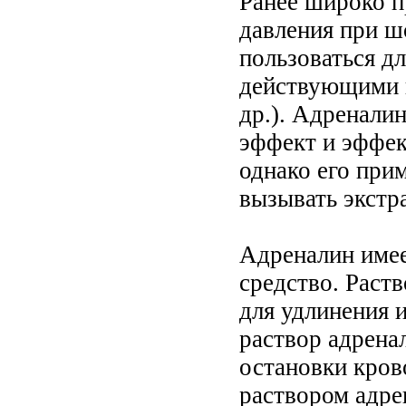
Ранее широко п
давления при ш
пользоваться дл
действующими н
др.). Адренал
эффект и эффек
однако его при
вызывать экстр
Адреналин имее
средство. Раст
для удлинения 
раствор адрена
остановки кров
раствором адре