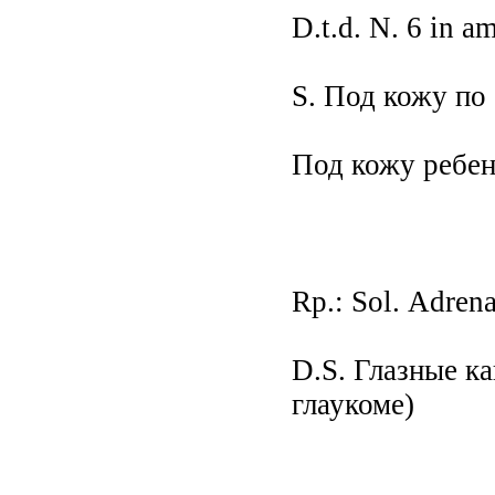
D.t.d. N. 6 in am
S. Под кожу по 
Под кожу ребенк
Rр.: Sоl. Аdrena
D.S. Глазные ка
глаукоме)