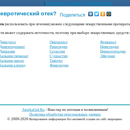
Аптеки Санкт-Петербурга
|
невротический отек?
Поделиться
тек
(использовать при лечении) можно следующими лекарственными препарат
тв может содержать неточности, поэтому при выборе лекарственных средств о
Димедрол
Омепразол
Фенкарол
Дименгидринат
Ранитидин
Циметидин
Дипразин
Сетастин
Ципрогептадин
Кальция глюконат
Супрастин
Эфедрин
Кальция лактат
Тавегил
Кальция хлорид
Фамотидин
AptekaGid.Ru
- Ваш гид по аптекам и поликлиникам!
Политика обработки персональных данных
© 2009-2026
Копирование информации без активной ссылки на сайт запрещено.