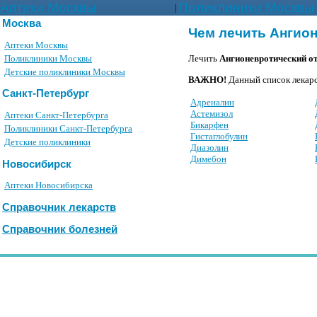
Аптеки Москвы
Поликлиники Москвы
|
Москва
Чем лечить Ангио
Аптеки Москвы
Поликлиники Москвы
Лечить
Ангионевротический о
Детские поликлиники Москвы
ВАЖНО!
Данный список лекарс
Санкт-Петербург
Адреналин
Астемизол
Аптеки Санкт-Петербурга
Бикарфен
Поликлиники Санкт-Петербурга
Гистаглобулин
Детские поликлиники
Диазолин
Димебон
Новосибирск
Аптеки Новосибирска
Справочник лекарств
Справочник болезней