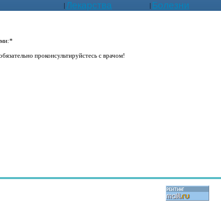
Лекарства
Болезни
|
|
ами:*
бязательно проконсультируйстесь с врачом!