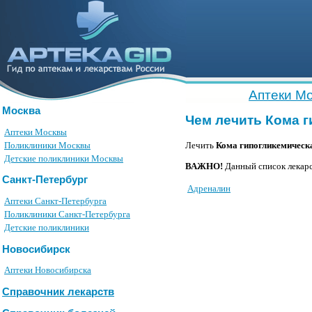
Аптеки М
Москва
Чем лечить Кома 
Аптеки Москвы
Поликлиники Москвы
Лечить
Кома гипогликемическ
Детские поликлиники Москвы
ВАЖНО!
Данный список лекарс
Санкт-Петербург
Адреналин
Аптеки Санкт-Петербурга
Поликлиники Санкт-Петербурга
Детские поликлиники
Новосибирск
Аптеки Новосибирска
Справочник лекарств