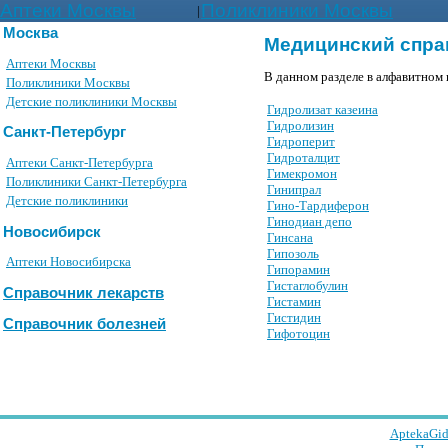
Аптеки Москвы
Поликлиники Москвы
|
Москва
Медицинский спра
Аптеки Москвы
В данном разделе в алфавитном 
Поликлиники Москвы
Детские поликлиники Москвы
Гидролизат казеина
Гидролизин
Санкт-Петербург
Гидроперит
Гидроталцит
Аптеки Санкт-Петербурга
Гимекромон
Поликлиники Санкт-Петербурга
Гинипрал
Детские поликлиники
Гино-Тардиферон
Гинодиан депо
Новосибирск
Гинсана
Гипозоль
Аптеки Новосибирска
Гипорамин
Гистаглобулин
Справочник лекарств
Гистамин
Гистидин
Справочник болезней
Гифотоцин
AptekaGid