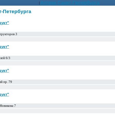
Аптеки Санкт-Петербурга
|
т-Петербурга
дукт"
трукторов 3
дукт"
лей 6/3
дукт"
й пр. 79
дукт"
Новикова 7