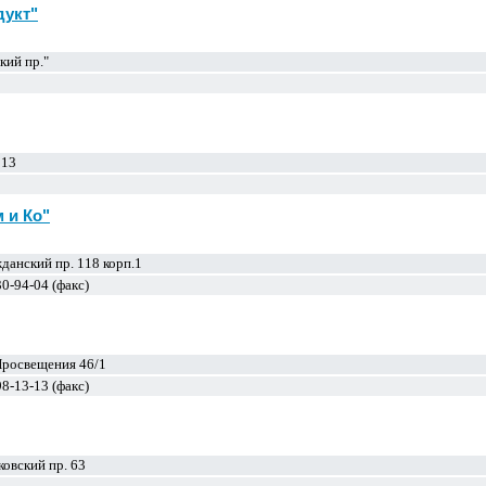
дукт"
кий пр."
 13
 и Ко"
данский пр. 118 корп.1
30-94-04 (факс)
Просвещения 46/1
98-13-13 (факс)
овский пр. 63