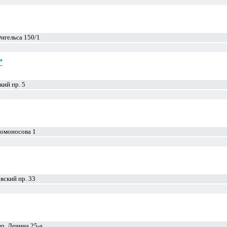
Энгельса 150/1
"
кий пр. 5
Ломоносова 1
вский пр. 33
р. Ленина 25-а